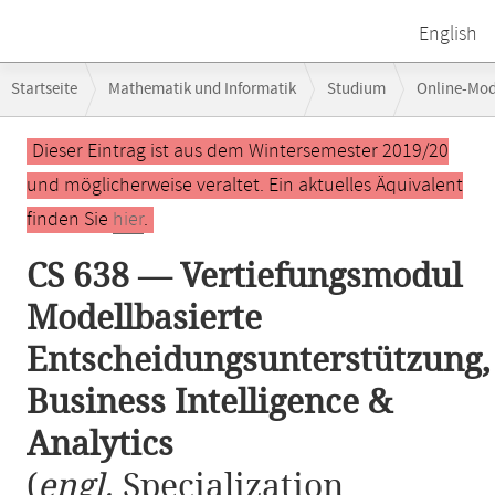
English
Breadcrumb-
Startseite
Mathematik und Informatik
Studium
Online-Mo
Navigation
CS 638 — Vertiefungsmodul Modellbasierte Entscheidungsunterstützung,
Hauptinhalt
Dieser Eintrag ist aus dem Wintersemester 2019/20
und möglicherweise veraltet. Ein aktuelles Äquivalent
finden Sie
hier
.
CS 638 — Vertiefungsmodul
Modellbasierte
Entscheidungsunterstützung,
Business Intelligence &
Analytics
(
engl.
Specialization