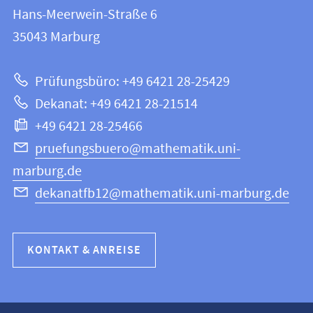
FB
und
Hans-Meerwein-Straße 6
12
Informationen
35043
Marburg
|
zur
Mathematik
Prüfungsbüro: +49 6421 28-25429
und
Website
Dekanat: +49 6421 28-21514
Informatik
+49 6421 28-25466
pruefungsbuero@mathematik.uni-
marburg.de
dekanatfb12@mathematik.uni-marburg.de
KONTAKT & ANREISE