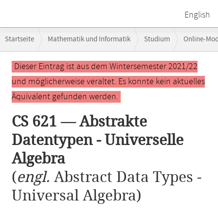
English
Breadcrumb-
Startseite
Mathematik und Informatik
Studium
Online-Mo
Navigation
CS 621 — Abstrakte Datentypen - Universelle Algebra
Hauptinhalt
Dieser Eintrag ist aus dem Wintersemester 2021/22
und möglicherweise veraltet. Es konnte kein aktuelles
Äquivalent gefunden werden.
CS 621 — Abstrakte
Datentypen - Universelle
Algebra
(
engl.
Abstract Data Types -
Universal Algebra)