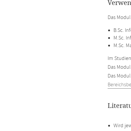
Verwen
Das Modul
B.Sc. In
M.Sc. In
M.Sc. M
Im Studien
Das Modul 
Das Modul 
Bereichsb
Literat
Wird je