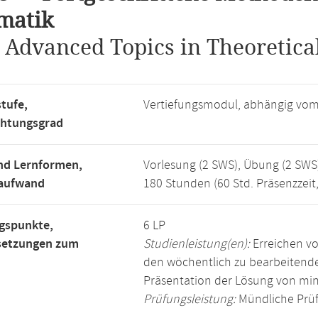
matik
.
Advanced Topics in Theoretica
tufe,
Vertiefungsmodul, abhängig vo
chtungsgrad
nd Lernformen,
Vorlesung (2 SWS), Übung (2 SWS
saufwand
180 Stunden (60 Std. Präsenzzeit
gspunkte,
6 LP
setzungen zum
Studienleistung(en):
Erreichen vo
den wöchentlich zu bearbeiten
Präsentation der Lösung von mi
Prüfungsleistung:
Mündliche Prüf