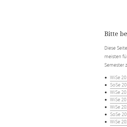
Bitte b
Diese Seit
meisten fü
Semester z
WiSe 20
SoSe 20
WiSe 20
WiSe 20
WiSe 20
SoSe 20
WiSe 20