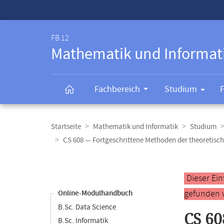
Service-
Navigation
FB 12
Mathematik und Informat
Fachbereich
Studium
Breadcrumb-
Navigation
Startseite
Mathematik und Informatik
Studium
CS 608 — Fortgeschrittene Methoden der theoretisch
Content-
Navigation
Hauptinhal
Dieser Ei
gefunden 
Online-Modulhandbuch
B.Sc. Data Science
CS 60
B.Sc. Informatik