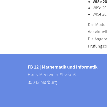
WiSe 20
WiSe 20
WiSe 20
Das Modulh
das aktuel
Die Angabe
Prüfungsor
Kontakt
Kontaktinformationen
und
FB 12 | Mathematik und Informatik
FB
Hans-Meerwein-Straße 6
Informationen
12
35043
Marburg
zur
|
Mathematik
Website
und
Informatik