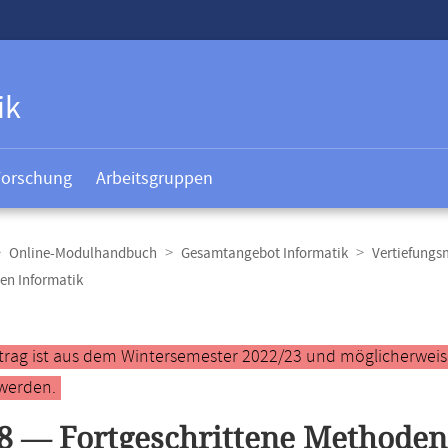
ik
Forschung
Arbeitsgruppen
Online-Modulhandbuch
Gesamtangebot Informatik
Vertiefungs
en Informatik
t
ntrag ist aus dem Wintersemester 2022/23 und möglicherweise 
werden.
8 — Fortgeschrittene Methoden