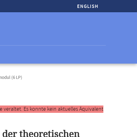
ENGLISH
modul (6 LP)
veraltet. Es konnte kein aktuelles Äquivalent
 der theoretischen