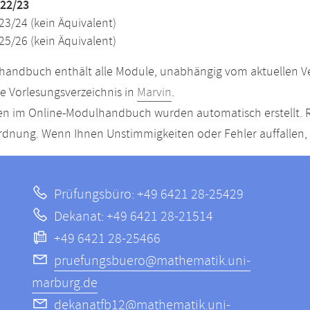
22/23
23/24 (kein Äquivalent)
25/26 (kein Äquivalent)
andbuch enthält alle Module, unabhängig vom aktuellen Ver
le Vorlesungsverzeichnis in
Marvin
.
n im Online-Modulhandbuch wurden automatisch erstellt. R
dnung. Wenn Ihnen Unstimmigkeiten oder Fehler auffallen, s
Prüfungsbüro: +49 6421 28-25429
Dekanat: +49 6421 28-21514
+49 6421 28-25466
pruefungsbuero@mathematik.uni-
marburg.de
dekanatfb12@mathematik.uni-