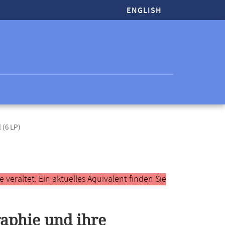
ENGLISH
(6 LP)
veraltet. Ein aktuelles Äquivalent finden Sie
aphie und ihre