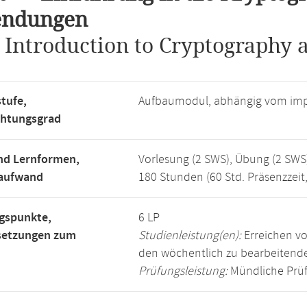
ndungen
.
Introduction to Cryptography a
tufe,
Aufbaumodul, abhängig vom imp
chtungsgrad
nd Lernformen,
Vorlesung (2 SWS), Übung (2 SWS
saufwand
180 Stunden (60 Std. Präsenzzeit
gspunkte,
6 LP
setzungen zum
Studienleistung(en):
Erreichen vo
den wöchentlich zu bearbeiten
Prüfungsleistung:
Mündliche Prüf