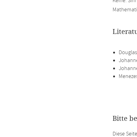
Keine. Sin
Mathematik
Literat
Douglas
Johanne
Johanne
Menezes
Bitte b
Diese Seit