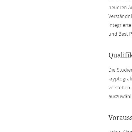
neueren An
Verständn
integriert
und Best P
Qualifi
Die Studie
kryptograf
verstehen 
auszuwähle
Voraus