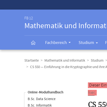
Service-
Navigation
FB 12
Mathematik und Informat
Fachbereich
Studium
Breadcrumb-
Navigation
Startseite
Mathematik und Informatik
Studium
CS 550 — Einführung in die Kryptographie und ihr
Content-
Navigation
Hauptinhal
Dieser Ein
hier
.
Online-Modulhandbuch
B.Sc. Data Science
CS 55
B.Sc. Informatik