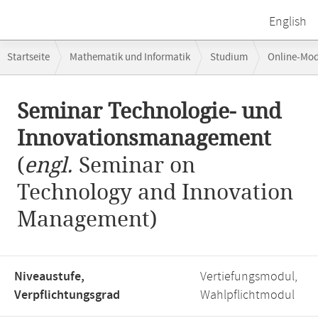
English
Breadcrumb-
Startseite
Mathematik und Informatik
Studium
Online-Mo
Navigation
Betriebswirtschaftlicher Schwerpunkt: Informations- und Innovatio
Hauptinhalt
Seminar Technologie- und
Innovationsmanagement
(
engl.
Seminar on
Technology and Innovation
Management)
Niveaustufe,
Vertiefungsmodul,
Verpflichtungsgrad
Wahlpflichtmodul