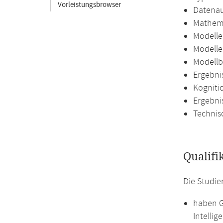
Vorleistungsbrowser
Datenau
Mathema
Modelle
Modelle
Modellb
Ergebni
Kogniti
Ergebni
Technis
Qualifi
Die Studi
haben G
Intellig