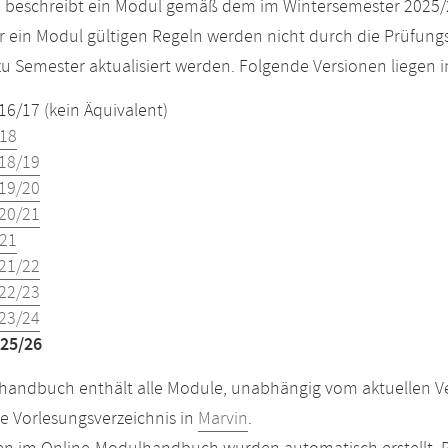
e beschreibt ein Modul gemäß dem im Wintersemester 2025/
r ein Modul gültigen Regeln werden nicht durch die Prüfun
u Semester aktualisiert werden. Folgende Versionen liegen
16/17 (kein Äquivalent)
18
18/19
19/20
20/21
21
21/22
22/23
23/24
25/26
andbuch enthält alle Module, unabhängig vom aktuellen Ver
le Vorlesungsverzeichnis in
Marvin
.