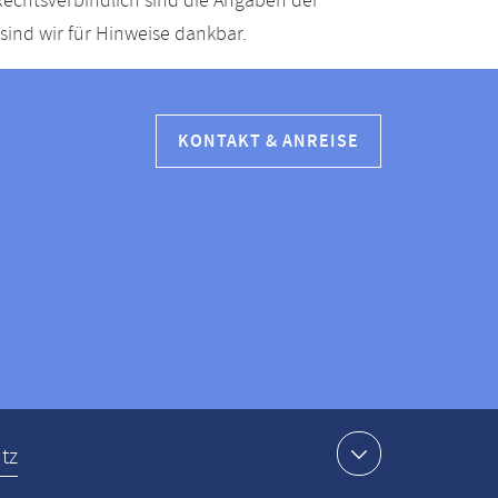
echtsverbindlich sind die Angaben der
ind wir für Hinweise dankbar.
KONTAKT & ANREISE
tz