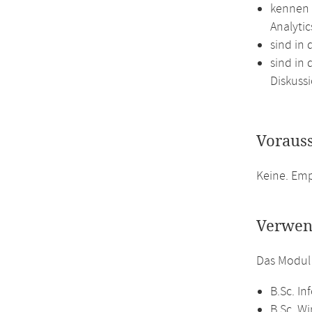
kennen 
Analyti
sind in
sind in 
Diskussi
Voraus
Keine. Emp
Verwen
Das Modul
B.Sc. In
B.Sc. Wi