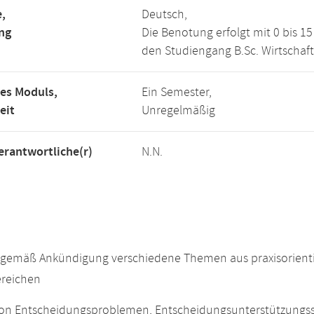
,
Deutsch,
ng
Die Benotung erfolgt mit 0 bis 
den Studiengang B.Sc. Wirtschaft
es Moduls,
Ein Semester,
eit
Unregelmäßig
rantwortliche(r)
N.N.
gemäß Ankündigung verschiedene Themen aus praxisorientier
ereichen
on Entscheidungsproblemen, Entscheidungsunterstützungs