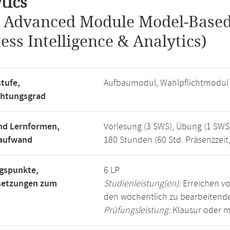
tics
.
Advanced Module Model-Based 
ess Intelligence & Analytics)
tufe,
Aufbaumodul, Wahlpflichtmodul
chtungsgrad
nd Lernformen,
Vorlesung (3 SWS), Übung (1 SWS
saufwand
180 Stunden (60 Std. Präsenzzeit
gspunkte,
6 LP
setzungen zum
Studienleistung(en):
Erreichen vo
den wöchentlich zu bearbeiten
Prüfungsleistung:
Klausur oder m