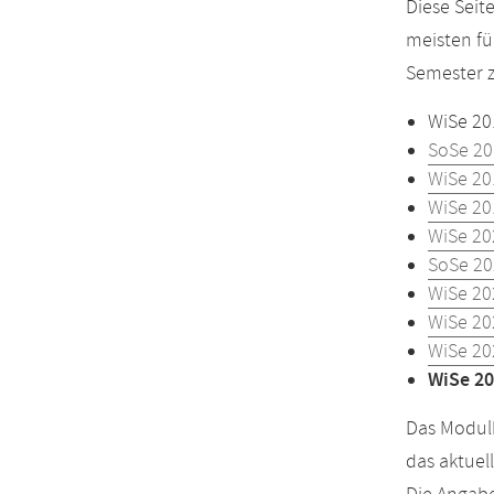
Diese Seit
meisten fü
Semester z
WiSe 20
SoSe 20
WiSe 20
WiSe 20
WiSe 20
SoSe 20
WiSe 20
WiSe 20
WiSe 20
WiSe 20
Das Modulh
das aktuel