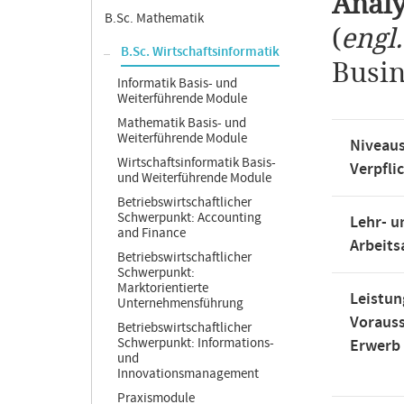
Analy
B.Sc. Mathematik
(
engl
B.Sc. Wirtschaftsinformatik
Busin
Informatik Basis- und
Weiterführende Module
Mathematik Basis- und
Weiterführende Module
Niveaus
Wirtschaftsinformatik Basis-
Verpfli
und Weiterführende Module
Betriebswirtschaftlicher
Schwerpunkt: Accounting
Lehr- u
and Finance
Arbeit
Betriebswirtschaftlicher
Schwerpunkt:
Marktorientierte
Leistun
Unternehmensführung
Voraus
Betriebswirtschaftlicher
Schwerpunkt: Informations-
Erwerb
und
Innovationsmanagement
Praxismodule