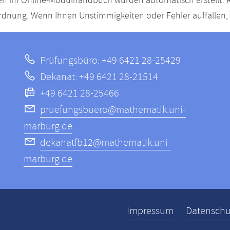
n im Online-Modulhandbuch wurden automatisch erstellt. R
dnung. Wenn Ihnen Unstimmigkeiten oder Fehler auffallen, s
Prüfungsbüro: +49 6421 28-25429
Dekanat: +49 6421 28-21514
+49 6421 28-25466
pruefungsbuero@mathematik.uni-
marburg.de
dekanatfb12@mathematik.uni-
marburg.de
ppen
Impressum
Datenschu