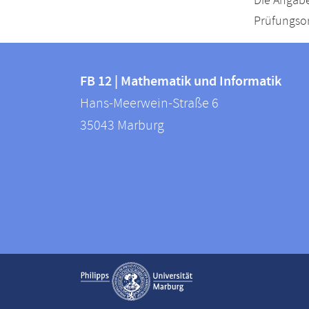
Die Angabe
Prüfungsor
Kontakt
Kontaktinformationen
und
FB 12 | Mathematik und Informatik
FB
Hans-Meerwein-Straße 6
Informationen
12
35043
Marburg
zur
|
Mathematik
Website
und
Informatik
Service-
Kontaktinformationen auskla
Navigation