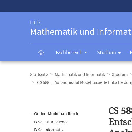
Service-
Navigation
FB 12
Mathematik und Informat
Fachbereich
Studium
Breadcrumb-
Navigation
Startseite
Mathematik und Informatik
Studium
CS 588 — Aufbaumodul Modellbasierte Entscheidungs
Content-
Navigation
Hauptinhal
CS 58
Online-Modulhandbuch
Entsc
B.Sc. Data Science
B.Sc. Informatik