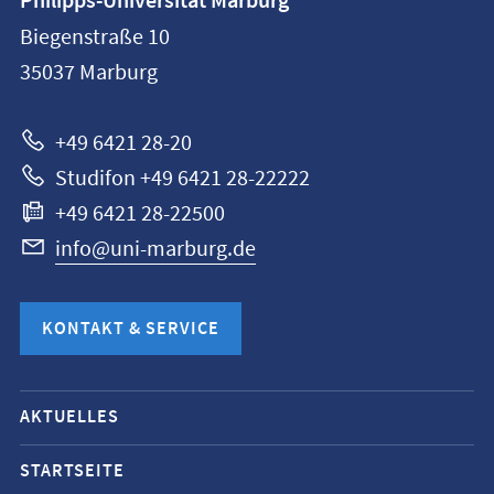
Philipps-Universität Marburg
Philipps-
Biegenstraße 10
Universität
35037
Marburg
Marburg
+49 6421 28-20
Studifon +49 6421 28-22222
+49 6421 28-22500
info@uni-marburg.de
KONTAKT & SERVICE
Mobile-
AKTUELLES
Service-
Navigation
STARTSEITE