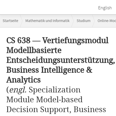
English
Breadcrumb-
Startseite
Mathematik und Informatik
Studium
Online-Mo
Navigation
CS 638 — Vertiefungsmodul Modellbasierte Entscheidungsunterstützung,
Hauptinhalt
CS 638 — Vertiefungsmodul
Modellbasierte
Entscheidungsunterstützung,
Business Intelligence &
Analytics
(
engl.
Specialization
Module Model-based
Decision Support, Business