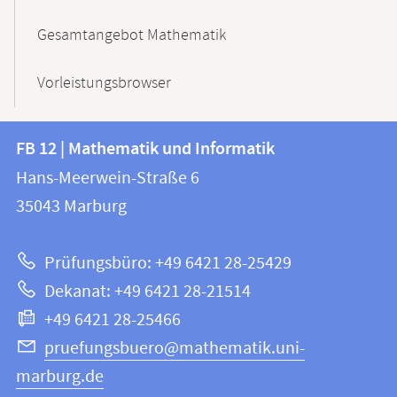
Gesamtangebot Mathematik
Vorleistungsbrowser
Kontakt
Kontaktinformationen
FB 12 | Mathematik und Informatik
FB
und
Hans-Meerwein-Straße 6
12
Informationen
35043
Marburg
|
zur
Mathematik
Prüfungsbüro: +49 6421 28-25429
und
Website
Dekanat: +49 6421 28-21514
Informatik
+49 6421 28-25466
pruefungsbuero@mathematik.uni-
marburg.de