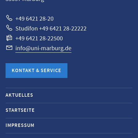
Marburg
+49 6421 28-20
Studifon +49 6421 28-22222
+49 6421 28-22500
info@uni-marburg.de
KONTAKT & SERVICE
Mobile-
AKTUELLES
Service-
Navigation
STARTSEITE
und
IMPRESSUM
Social