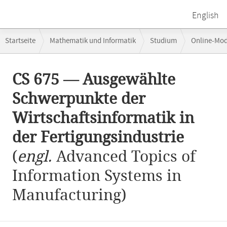
English
Breadcrumb-
Startseite
Mathematik und Informatik
Studium
Online-Mo
Navigation
CS 675 — Ausgewählte Schwerpunkte der Wirtschaftsinformatik in der 
Hauptinhalt
CS 675 — Ausgewählte
Schwerpunkte der
Wirtschaftsinformatik in
der Fertigungsindustrie
(
engl.
Advanced Topics of
Information Systems in
Manufacturing)