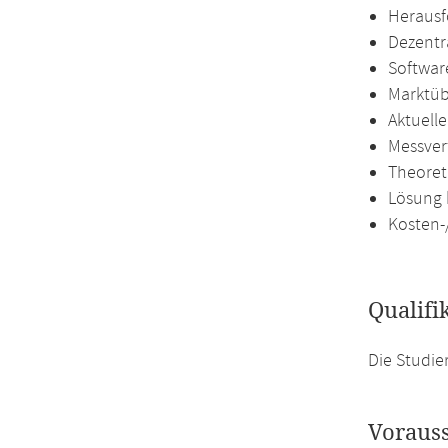
Herausf
Dezentr
Softwar
Marktüb
Aktuell
Messver
Theoret
Lösung 
Kosten-
Qualifi
Die Studie
Voraus