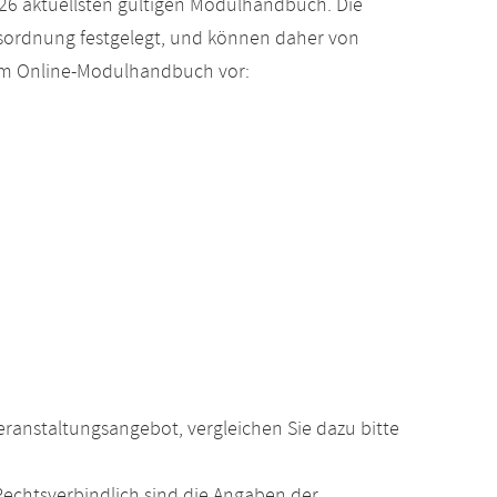
26 aktuellsten gültigen Modulhandbuch. Die
gsordnung festgelegt, und können daher von
 im Online-Modulhandbuch vor:
anstaltungsangebot, vergleichen Sie dazu bitte
echtsverbindlich sind die Angaben der