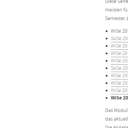
Diese Seit
meisten fü
Semester z
WiSe 20
SoSe 20
WiSe 20
WiSe 20
WiSe 20
SoSe 20
WiSe 20
WiSe 20
WiSe 20
WiSe 20
Das Modulh
das aktuel
Die Angabe