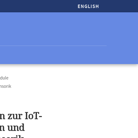
ENGLISH
odule
nsorik
 zur IoT-
en und