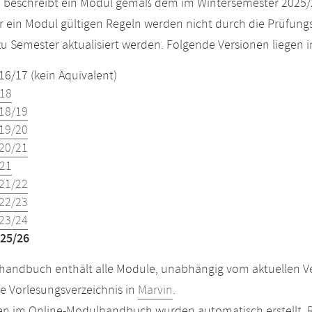
e beschreibt ein Modul gemäß dem im Wintersemester 2025/
r ein Modul gültigen Regeln werden nicht durch die Prüfun
u Semester aktualisiert werden. Folgende Versionen liegen
16/17 (kein Äquivalent)
18
18/19
19/20
20/21
21
21/22
22/23
23/24
25/26
andbuch enthält alle Module, unabhängig vom aktuellen Ver
le Vorlesungsverzeichnis in
Marvin
.
n im Online-Modulhandbuch wurden automatisch erstellt. R