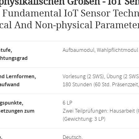
physikalischen Größen - IoT Se
.
Fundamental IoT Sensor Techn
cal And Non-physical Paramete
tufe,
Aufbaumodul, Wahlpflichtmodul
chtungsgrad
nd Lernformen,
Vorlesung (2 SWS), Übung (2 SWS
saufwand
180 Stunden (60 Std. Präsenzzeit
gspunkte,
6 LP
setzungen zum
Zwei Teilprüfungen: Hausarbeit 
(Gewichtung: 3 LP)
,
Deutsch,