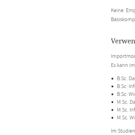
Keine. Emp
Basiskomp
Verwen
Importmodu
Es kann i
B.Sc. Da
B.Sc. In
B.Sc. Wi
M.Sc. D
M.Sc. In
M.Sc. Wi
Im Studien