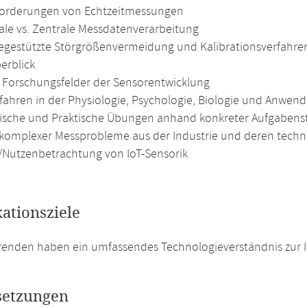
orderungen von Echtzeitmessungen
ale vs. Zentrale Messdatenverarbeitung
egestützte Störgrößenvermeidung und Kalibrationsverfahre
erblick
e Forschungsfelder der Sensorentwicklung
fahren in der Physiologie, Psychologie, Biologie und Anwe
ische und Praktische Übungen anhand konkreter Aufgabens
komplexer Messprobleme aus der Industrie und deren techni
/Nutzenbetrachtung von IoT-Sensorik
kationsziele
renden haben ein umfassendes Technologieverständnis zur 
setzungen