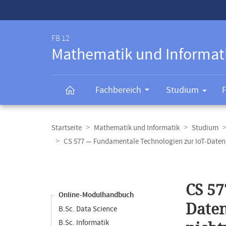
Service-
Navigation
FB 12
Mathematik und Informat
Fachbereich
Studium
Breadcrumb-
Navigation
Startseite
Mathematik und Informatik
Studium
CS 577 — Fundamentale Technologien zur IoT-Dateng
Content-
Navigation
Hauptinhal
CS 57
Online-Modulhandbuch
Daten
B.Sc. Data Science
B.Sc. Informatik