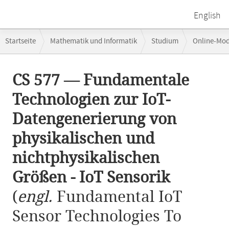
English
Breadcrumb-
Startseite
Mathematik und Informatik
Studium
Online-Mo
Navigation
CS 577 — Fundamentale Technologien zur IoT-Datengenerierung von phy
Hauptinhalt
CS 577 — Fundamentale
Technologien zur IoT-
Datengenerierung von
physikalischen und
nichtphysikalischen
Größen - IoT Sensorik
(
engl.
Fundamental IoT
Sensor Technologies To