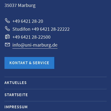
Universität
35037
Marburg
Marburg
+49 6421 28-20
Studifon +49 6421 28-22222
+49 6421 28-22500
info@uni-marburg.de
KONTAKT & SERVICE
Mobile-
AKTUELLES
Service-
Navigation
STARTSEITE
und
IMPRESSUM
Social