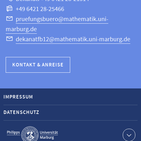
Informatik
+49 6421 28-25466
pruefungsbuero@mathematik.uni-
marburg.de
dekanatfb12@mathematik.uni-marburg.de
KONTAKT & ANREISE
IMPRESSUM
DATENSCHUTZ
Service-
Navigation