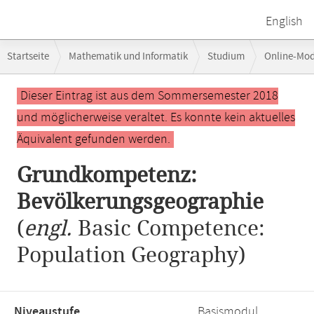
English
Breadcrumb-
Startseite
Mathematik und Informatik
Studium
Online-Mo
Navigation
Hauptinhalt
Dieser Eintrag ist aus dem Sommersemester 2018
und möglicherweise veraltet. Es konnte kein aktuelles
Äquivalent gefunden werden.
Grundkompetenz:
Bevölkerungsgeographie
(
engl.
Basic Competence:
Population Geography)
Niveaustufe,
Basismodul,