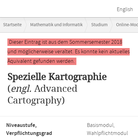
English
Breadcrumb-
Startseite
Mathematik und Informatik
Studium
Online-Mo
Navigation
Hauptinhalt
Dieser Eintrag ist aus dem Sommersemester 2018
und möglicherweise veraltet. Es konnte kein aktuelles
Äquivalent gefunden werden.
Spezielle Kartographie
(
engl.
Advanced
Cartography)
Niveaustufe,
Basismodul,
Verpflichtungsgrad
Wahlpflichtmodul