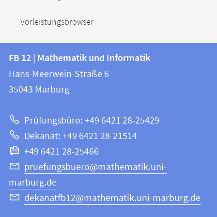
Vorleistungsbrowser
Kontakt
Kontaktinformationen
FB 12 | Mathematik und Informatik
FB
und
Hans-Meerwein-Straße 6
12
Informationen
35043
Marburg
|
zur
Mathematik
Prüfungsbüro: +49 6421 28-25429
und
Website
Dekanat: +49 6421 28-21514
Informatik
+49 6421 28-25466
pruefungsbuero@mathematik.uni-
marburg.de
dekanatfb12@mathematik.uni-marburg.de