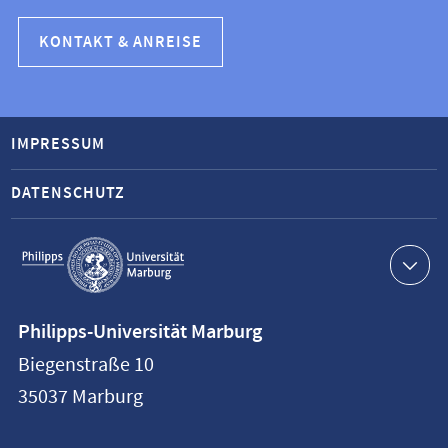
KONTAKT & ANREISE
IMPRESSUM
DATENSCHUTZ
Service-
Navigation
Kontaktinformationen
Philipps-Universität Marburg
Philipps-
Biegenstraße 10
Universität
35037
Marburg
Marburg