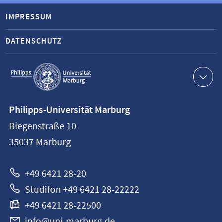
IMPRESSUM
DATENSCHUTZ
Service-
Navigation
Kontaktinformationen
Philipps-Universität Marburg
Philipps-
Biegenstraße 10
Universität
35037
Marburg
Marburg
+49 6421 28-20
Studifon +49 6421 28-22222
+49 6421 28-22500
info@uni-marburg.de