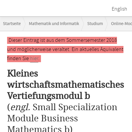
English
Breadcrumb-
Startseite
Mathematik und Informatik
Studium
Online-Mo
Navigation
Kleines wirtschaftsmathematisches Vertiefungsmodul b
Hauptinhalt
Dieser Eintrag ist aus dem Sommersemester 2018
und möglicherweise veraltet. Ein aktuelles Äquivalent
finden Sie
hier
.
Kleines
wirtschaftsmathematisches
Vertiefungsmodul b
(
engl.
Small Specialization
Module Business
Mathematics b)