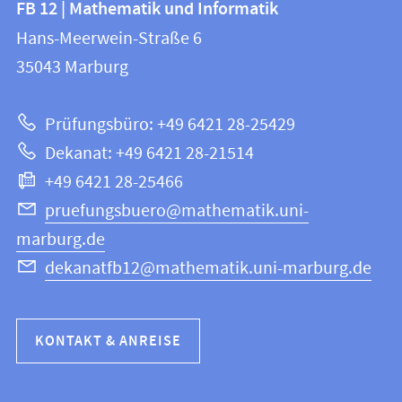
FB 12 | Mathematik und Informatik
FB
und
Hans-Meerwein-Straße 6
12
Informationen
35043
Marburg
|
zur
Mathematik
Prüfungsbüro: +49 6421 28-25429
und
Website
Dekanat: +49 6421 28-21514
Informatik
+49 6421 28-25466
pruefungsbuero@mathematik.uni-
marburg.de
dekanatfb12@mathematik.uni-marburg.de
KONTAKT & ANREISE