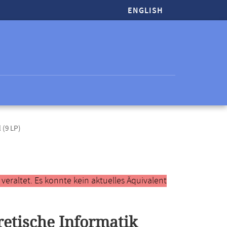
ENGLISH
(9 LP)
raltet. Es konnte kein aktuelles Äquivalent
etische Informatik