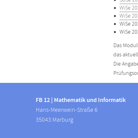
SoSe 20
WiSe 20
WiSe 20
WiSe 20
WiSe 20
Das Modulh
das aktuel
Die Angabe
Prüfungsor
Kontakt
Kontaktinformationen
und
FB 12 | Mathematik und Informatik
FB
Hans-Meerwein-Straße 6
Informationen
12
35043
Marburg
zur
|
Mathematik
Website