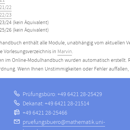
21
21/22
22/23
23/24 (kein Äquivalent)
25/26 (kein Äquivalent)
andbuch enthält alle Module, unabhängig vom aktuellen Ver
le Vorlesungsverzeichnis in
Marvin
.
n im Online-Modulhandbuch wurden automatisch erstellt. R
dnung. Wenn Ihnen Unstimmigkeiten oder Fehler auffallen, s
Prüfungsbüro: +49 6421 28-25429
Dekanat: +49 6421 28-21514
+49 6421 28-25466
pruefungsbuero@mathematik.uni-