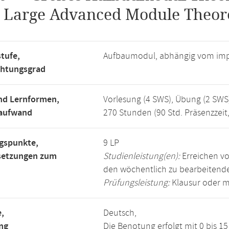
.
Large Advanced Module Theore
tufe,
Aufbaumodul, abhängig vom imp
chtungsgrad
nd Lernformen,
Vorlesung (4 SWS), Übung (2 SWS
saufwand
270 Stunden (90 Std. Präsenzzeit
gspunkte,
9 LP
setzungen zum
Studienleistung(en):
Erreichen vo
den wöchentlich zu bearbeiten
Prüfungsleistung:
Klausur oder m
,
Deutsch,
ng
Die Benotung erfolgt mit 0 bis 