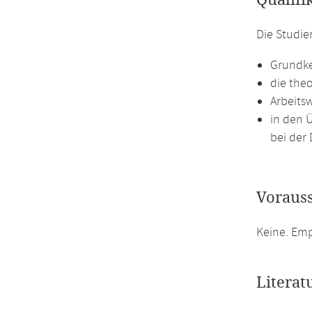
Qualifi
Die Studie
Grundke
die the
Arbeits
in den 
bei der 
Voraus
Keine. Em
Literat