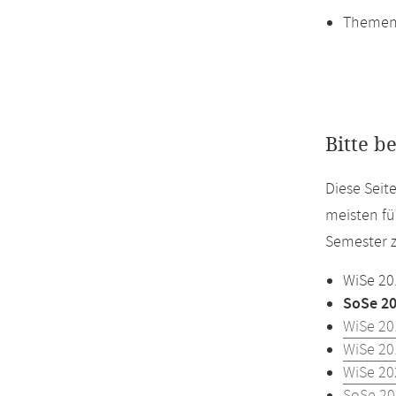
Themen
Bitte b
Diese Sei
meisten fü
Semester z
WiSe 20
SoSe 2
WiSe 20
WiSe 20
WiSe 20