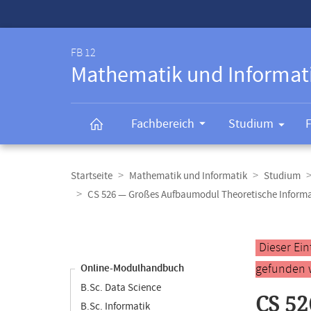
Service-
Navigation
FB 12
Mathematik und Informat
Fachbereich
Studium
Breadcrumb-
Navigation
Startseite
Mathematik und Informatik
Studium
CS 526 — Großes Aufbaumodul Theoretische Informa
Content-
Navigation
Hauptinhal
Dieser Ei
gefunden 
Online-Modulhandbuch
B.Sc. Data Science
CS 52
B.Sc. Informatik