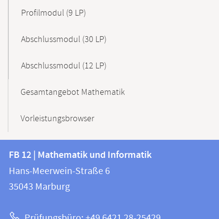
Profilmodul (9 LP)
Abschlussmodul (30 LP)
Abschlussmodul (12 LP)
Gesamtangebot Mathematik
Vorleistungsbrowser
Kontakt
Kontaktinformationen
FB 12 | Mathematik und Informatik
FB
und
Hans-Meerwein-Straße 6
12
Informationen
35043
Marburg
|
zur
Mathematik
Prüfungsbüro: +49 6421 28-25429