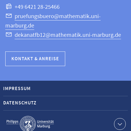
+49 6421 28-25466
pruefungsbuero@mathematik.uni-
marburg.de
dekanatfb12@mathematik.uni-marburg.de
KONTAKT & ANREISE
IMPRESSUM
DATENSCHUTZ
Service-
Navigation