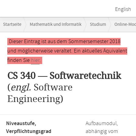
English
Breadcrumb-
Startseite
Mathematik und Informatik
Studium
Online-Mo
Navigation
Hauptinhalt
Dieser Eintrag ist aus dem Sommersemester 2018
und möglicherweise veraltet. Ein aktuelles Äquivalent
finden Sie
hier
.
CS 340 — Softwaretechnik
(
engl.
Software
Engineering)
Niveaustufe,
Aufbaumodul,
Verpflichtungsgrad
abhängig vom