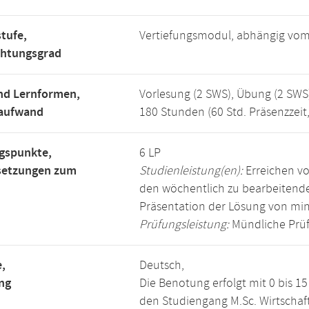
tufe,
Vertiefungsmodul, abhängig vo
chtungsgrad
nd Lernformen,
Vorlesung (2 SWS), Übung (2 SWS
saufwand
180 Stunden (60 Std. Präsenzzeit
gspunkte,
6 LP
setzungen zum
Studienleistung(en):
Erreichen vo
den wöchentlich zu bearbeiten
Präsentation der Lösung von mi
Prüfungsleistung:
Mündliche Prüf
,
Deutsch,
ng
Die Benotung erfolgt mit 0 bis 
den Studiengang M.Sc. Wirtschaft