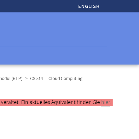
ENGLISH
modul (6 LP)
CS 514 — Cloud Computing
raltet. Ein aktuelles Äquivalent finden Sie
hier
.