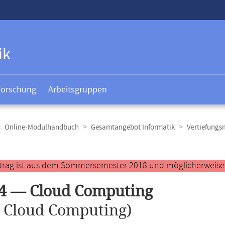
ik
Forschung
Arbeitsgruppen
Online-Modulhandbuch
Gesamtangebot Informatik
Vertiefungs
t
ntrag ist aus dem Sommersemester 2018 und möglicherweise ve
4 — Cloud Computing
.
Cloud Computing)