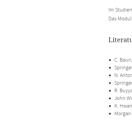
Im Studien
Das Modul 
Literat
C. Baun,
Springe
N. Anto
Springe
R. Buyya
John Wi
K. Hwan
Morgan