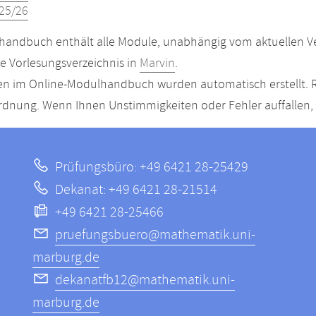
25/26
andbuch enthält alle Module, unabhängig vom aktuellen Ver
le Vorlesungsverzeichnis in
Marvin
.
n im Online-Modulhandbuch wurden automatisch erstellt. R
dnung. Wenn Ihnen Unstimmigkeiten oder Fehler auffallen, s
Prüfungsbüro: +49 6421 28-25429
Dekanat: +49 6421 28-21514
+49 6421 28-25466
pruefungsbuero@mathematik.uni-
marburg.de
dekanatfb12@mathematik.uni-
marburg.de