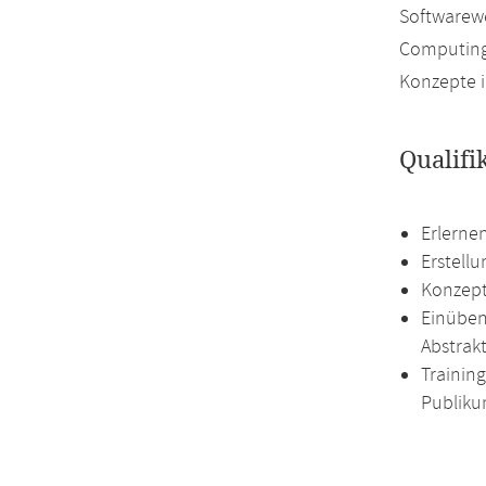
Softwarew
Computing 
Konzepte 
Qualifi
Erlerne
Erstellu
Konzept
Einüben
Abstrak
Trainin
Publiku