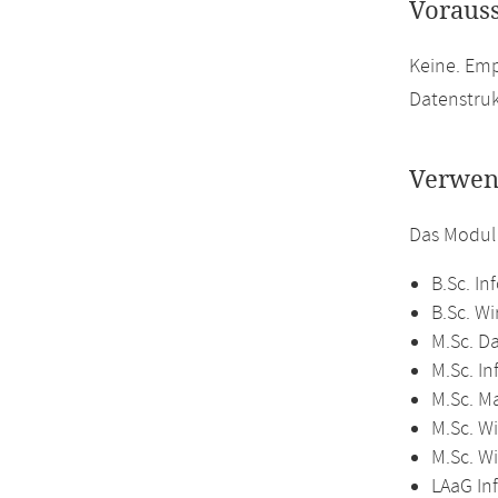
Voraus
Keine. Em
Datenstruk
Verwen
Das Modul
B.Sc. In
B.Sc. Wi
M.Sc. D
M.Sc. In
M.Sc. M
M.Sc. Wi
M.Sc. W
LAaG In