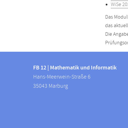
WiSe 20
Das Modulh
das aktuel
Die Angabe
Prüfungsor
Kontakt
Kontaktinformationen
und
FB 12 | Mathematik und Informatik
FB
Hans-Meerwein-Straße 6
Informationen
12
35043
Marburg
zur
|
Mathematik
Website
und
Informatik