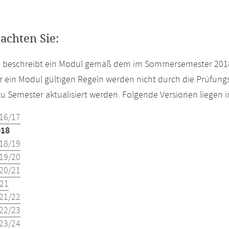
eachten Sie:
te beschreibt ein Modul gemäß dem im Sommersemester 2018
r ein Modul gültigen Regeln werden nicht durch die Prüfun
u Semester aktualisiert werden. Folgende Versionen liegen
16/17
018
18/19
19/20
20/21
21
21/22
22/23
23/24