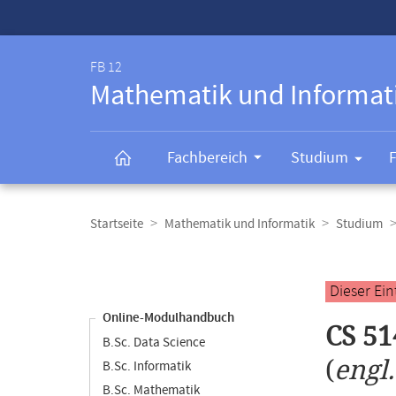
Service-
Navigation
FB 12
Mathematik und Informat
Fachbereich
Studium
Breadcrumb-
Navigation
Startseite
Mathematik und Informatik
Studium
Content-
Navigation
Hauptinhal
Dieser Ei
Online-Modulhandbuch
CS 51
B.Sc. Data Science
(
engl
B.Sc. Informatik
B.Sc. Mathematik