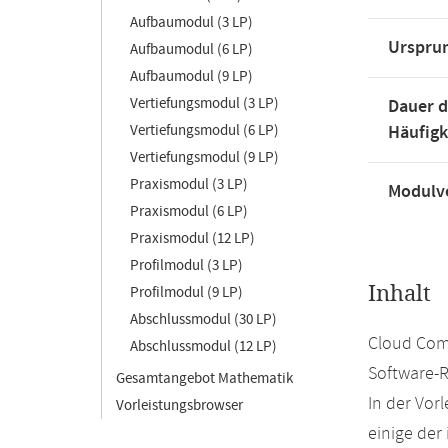
Aufbaumodul (3 LP)
Urspru
Aufbaumodul (6 LP)
Aufbaumodul (9 LP)
Vertiefungsmodul (3 LP)
Dauer d
Vertiefungsmodul (6 LP)
Häufigk
Vertiefungsmodul (9 LP)
Praxismodul (3 LP)
Modulve
Praxismodul (6 LP)
Praxismodul (12 LP)
Profilmodul (3 LP)
Inhalt
Profilmodul (9 LP)
Abschlussmodul (30 LP)
Cloud Comp
Abschlussmodul (12 LP)
Software-
Gesamtangebot Mathematik
In der Vor
Vorleistungsbrowser
einige der