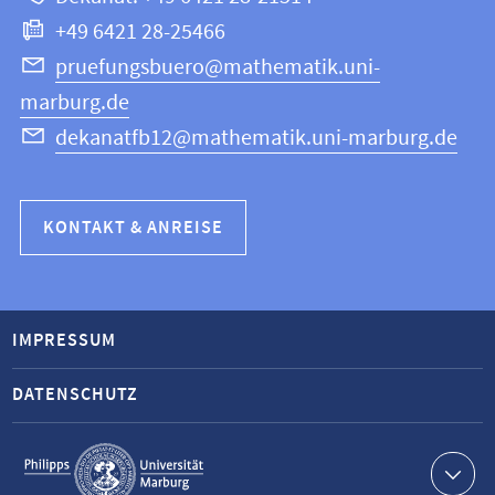
Informatik
+49 6421 28-25466
pruefungsbuero@mathematik.uni-
marburg.de
dekanatfb12@mathematik.uni-marburg.de
KONTAKT & ANREISE
IMPRESSUM
DATENSCHUTZ
Service-
Navigation