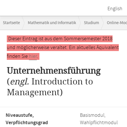
English
Breadcrumb-
Startseite
Mathematik und Informatik
Studium
Online-Mo
Navigation
Hauptinhalt
Dieser Eintrag ist aus dem Sommersemester 2018
und möglicherweise veraltet. Ein aktuelles Äquivalent
finden Sie
hier
.
Unternehmensführung
(
engl.
Introduction to
Management)
Niveaustufe,
Basismodul,
Verpflichtungsgrad
Wahlpflichtmodul