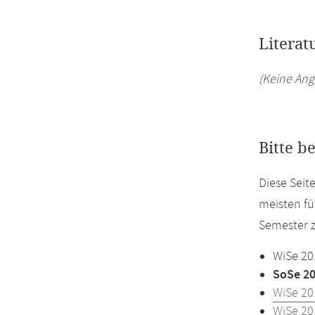
Literat
(Keine Ang
Bitte b
Diese Sei
meisten fü
Semester z
WiSe 20
SoSe 2
WiSe 20
WiSe 20