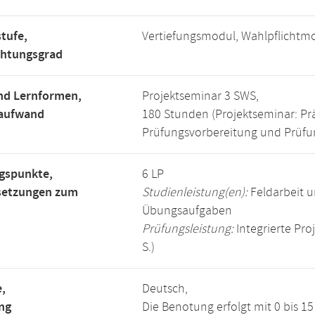
tufe,
Vertiefungsmodul, Wahlpflichtm
chtungsgrad
nd Lernformen,
Projektseminar 3 SWS,
saufwand
180 Stunden (Projektseminar: Pr
Prüfungsvorbereitung und Prüfun
gspunkte,
6 LP
setzungen zum
Studienleistung(en):
Feldarbeit u
Übungsaufgaben
Prüfungsleistung:
Integrierte Proj
S.)
,
Deutsch,
ng
Die Benotung erfolgt mit 0 bis 