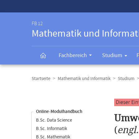
Service-
Navigation
FB 12
Mathematik und Informat
Fachbereich
Studium
Breadcrumb-
Navigation
Startseite
Mathematik und Informatik
Studium
Content-
Navigation
Hauptinhal
Dieser Ei
Online-Modulhandbuch
Umwe
B.Sc. Data Science
(
engl
B.Sc. Informatik
B.Sc. Mathematik