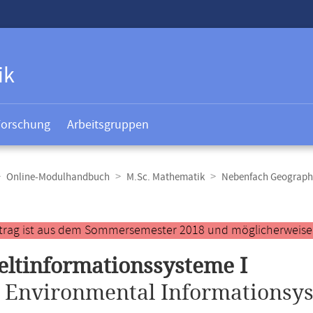
ik
Forschung
Arbeitsgruppen
Online-Modulhandbuch
M.Sc. Mathematik
Nebenfach Geograph
t
ntrag ist aus dem Sommersemester 2018 und möglicherweise ve
ltinformationssysteme I
.
Environmental Informationsys