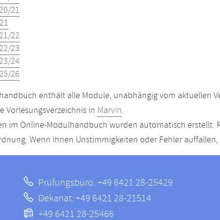
20/21
21
21/22
22/23
23/24
25/26
andbuch enthält alle Module, unabhängig vom aktuellen Ver
le Vorlesungsverzeichnis in
Marvin
.
n im Online-Modulhandbuch wurden automatisch erstellt. R
dnung. Wenn Ihnen Unstimmigkeiten oder Fehler auffallen, s
Prüfungsbüro: +49 6421 28-25429
Dekanat: +49 6421 28-21514
+49 6421 28-25466