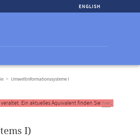
ENGLISH
ie
Umweltinformationssysteme I
raltet. Ein aktuelles Äquivalent finden Sie
hier
.
tems I)