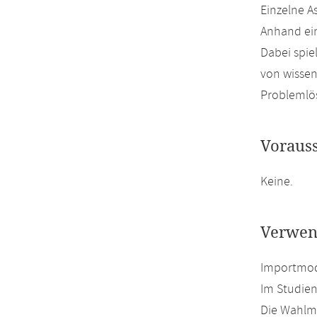
Einzelne A
Anhand ein
Dabei spie
von wissen
Problemlö
Voraus
Keine.
Verwen
Importmod
Im Studie
Die Wahlmö