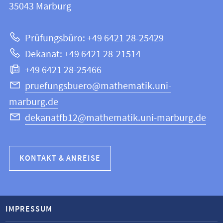
Informationen
35043
Marburg
|
zur
Mathematik
Prüfungsbüro: +49 6421 28-25429
und
Website
Dekanat: +49 6421 28-21514
Informatik
+49 6421 28-25466
pruefungsbuero@mathematik.uni-
marburg.de
dekanatfb12@mathematik.uni-marburg.de
KONTAKT & ANREISE
IMPRESSUM