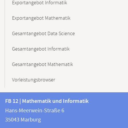
Exportangebot Informatik
Exportangebot Mathematik
Gesamtangebot Data Science
Gesamtangebot Informatik
Gesamtangebot Mathematik
Vorleistungsbrowser
Kontakt
Kontaktinformationen
FB 12 | Mathematik und Informatik
FB
und
Hans-Meerwein-Straße 6
12
Informationen
35043
Marburg
|