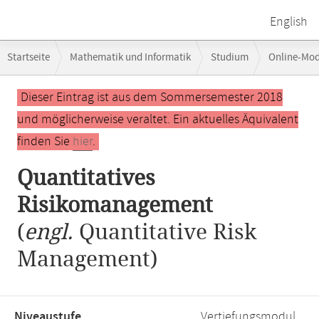
English
Breadcrumb-
Startseite
Mathematik und Informatik
Studium
Online-Mo
Navigation
Hauptinhalt
Dieser Eintrag ist aus dem Sommersemester 2018
und möglicherweise veraltet. Ein aktuelles Äquivalent
finden Sie
hier
.
Quantitatives
Risikomanagement
(
engl.
Quantitative Risk
Management)
Niveaustufe,
Vertiefungsmodul,