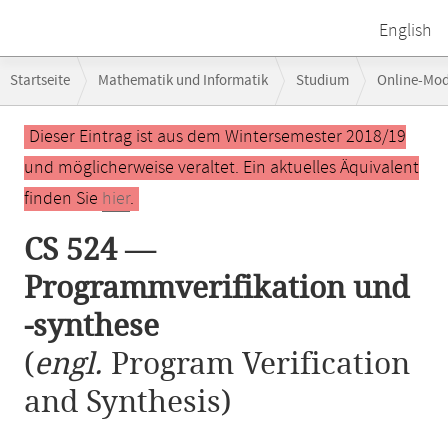
English
Breadcrumb-
Startseite
Mathematik und Informatik
Studium
Online-Mo
Navigation
CS 524 — Programmverifikation und -synthese
Hauptinhalt
Dieser Eintrag ist aus dem Wintersemester 2018/19
und möglicherweise veraltet. Ein aktuelles Äquivalent
finden Sie
hier
.
CS 524 —
Programmverifikation und
-synthese
(
engl.
Program Verification
and Synthesis)