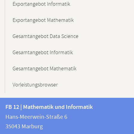
Exportangebot Informatik
Exportangebot Mathematik
Gesamtangebot Data Science
Gesamtangebot Informatik
Gesamtangebot Mathematik
Vorleistungsbrowser
Kontakt
Kontaktinformationen
FB 12 | Mathematik und Informatik
FB
und
Hans-Meerwein-Straße 6
12
Informationen
35043
Marburg
|