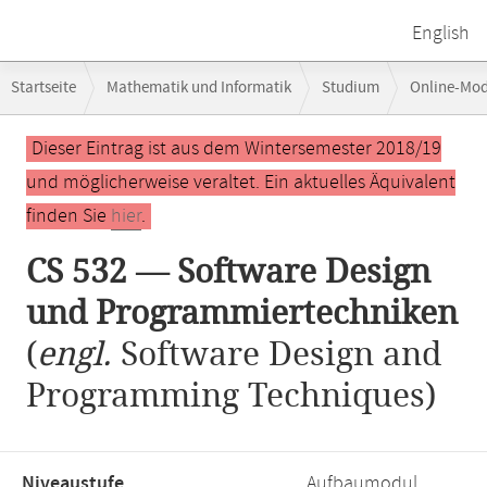
English
Breadcrumb-
Startseite
Mathematik und Informatik
Studium
Online-Mo
Navigation
CS 532 — Software Design und Programmiertechniken
Hauptinhalt
Dieser Eintrag ist aus dem Wintersemester 2018/19
und möglicherweise veraltet. Ein aktuelles Äquivalent
finden Sie
hier
.
CS 532 — Software Design
und Programmiertechniken
(
engl.
Software Design and
Programming Techniques)
Niveaustufe,
Aufbaumodul,