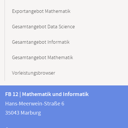
Exportangebot Mathematik
Gesamtangebot Data Science
Gesamtangebot Informatik
Gesamtangebot Mathematik
Vorleistungsbrowser
Kontakt
Kontaktinformationen
FB 12 | Mathematik und Informatik
FB
und
Hans-Meerwein-Straße 6
12
Informationen
35043
Marburg
|
zur
Mathematik