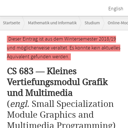
English
Breadcrumb-
Startseite
Mathematik und Informatik
Studium
Online-Mo
Navigation
CS 683 — Kleines Vertiefungsmodul Grafik und Multimedia
Hauptinhalt
Dieser Eintrag ist aus dem Wintersemester 2018/19
und möglicherweise veraltet. Es konnte kein aktuelles
Äquivalent gefunden werden.
CS 683 — Kleines
Vertiefungsmodul Grafik
und Multimedia
(
engl.
Small Specialization
Module Graphics and
Multimedia Programming)