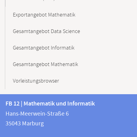
Exportangebot Mathematik
Gesamtangebot Data Science
Gesamtangebot Informatik
Gesamtangebot Mathematik
Vorleistungsbrowser
Kontakt
Kontaktinformationen
FB 12 | Mathematik und Informatik
FB
und
Hans-Meerwein-Straße 6
12
Informationen
35043
Marburg
|
zur
Mathematik