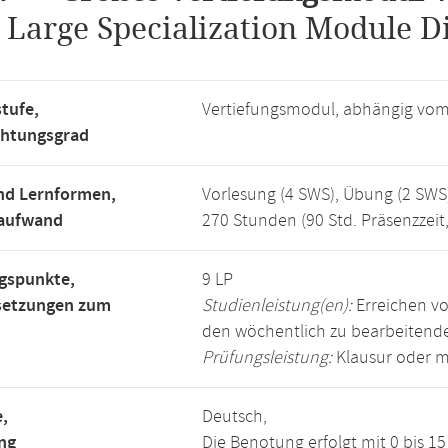
.
Large Specialization Module D
tufe,
Vertiefungsmodul, abhängig vo
chtungsgrad
nd Lernformen,
Vorlesung (4 SWS), Übung (2 SWS
saufwand
270 Stunden (90 Std. Präsenzzeit
gspunkte,
9 LP
setzungen zum
Studienleistung(en):
Erreichen vo
den wöchentlich zu bearbeiten
Prüfungsleistung:
Klausur oder m
,
Deutsch,
ng
Die Benotung erfolgt mit 0 bis 