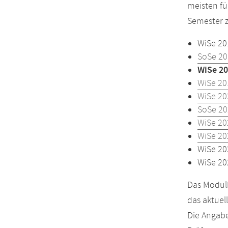
meisten fü
Semester z
WiSe 20
SoSe 20
WiSe 20
WiSe 20
WiSe 20
SoSe 20
WiSe 20
WiSe 20
WiSe 20
WiSe 20
Das Modulh
das aktuel
Die Angabe