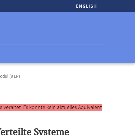
ENGLISH
odul (9 LP)
veraltet. Es konnte kein aktuelles Äquivalent
erteilte Systeme