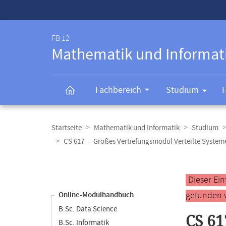
Service-
Navigation
FB 12
Mathematik und Informat
Fachbereich
Studium
Breadcrumb-
Navigation
Startseite
Mathematik und Informatik
Studium
CS 617 — Großes Vertiefungsmodul Verteilte System
Content-
Navigation
Hauptinhal
Dieser Ei
gefunden 
Online-Modulhandbuch
B.Sc. Data Science
CS 61
B.Sc. Informatik