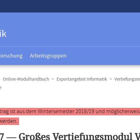
ik
Forschung
Arbeitsgruppen
Online-Modulhandbuch
Exportangebot Informatik
Vertiefungsm
e
t
ntrag ist aus dem Wintersemester 2018/19 und möglicherweise 
werden.
7 — Großes Vertiefungsmodul V