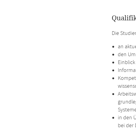
Qualifi
Die Studie
an aktu
den Umg
Einblick
Informat
Kompete
wissens
Arbeits
grundle
Systeme
in den 
bei der 