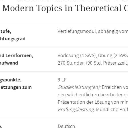
.
Modern Topics in Theoretical 
tufe,
Vertiefungsmodul, abhängig vo
chtungsgrad
nd Lernformen,
Vorlesung (4 SWS), Übung (2 SWS
saufwand
270 Stunden (90 Std. Präsenzzeit
gspunkte,
9 LP
setzungen zum
Studienleistung(en):
Erreichen vo
den wöchentlich zu bearbeiten
Präsentation der Lösung von mi
Prüfungsleistung:
Mündliche Prüf
,
Deutsch,