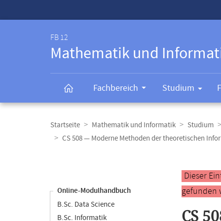
Service-
Navigation
FB 12
Mathematik und Informat
Fachbereich
Studium
Breadcrumb-
Navigation
Startseite
Mathematik und Informatik
Studium
CS 508 — Moderne Methoden der theoretischen Info
Content-
Navigation
Hauptinhal
Dieser Ei
gefunden 
Online-Modulhandbuch
B.Sc. Data Science
CS 50
B.Sc. Informatik