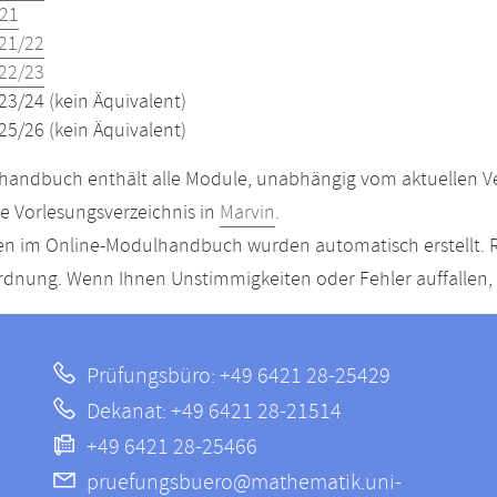
21
21/22
22/23
23/24 (kein Äquivalent)
25/26 (kein Äquivalent)
andbuch enthält alle Module, unabhängig vom aktuellen Ver
le Vorlesungsverzeichnis in
Marvin
.
n im Online-Modulhandbuch wurden automatisch erstellt. R
dnung. Wenn Ihnen Unstimmigkeiten oder Fehler auffallen, s
Prüfungsbüro: +49 6421 28-25429
Dekanat: +49 6421 28-21514
+49 6421 28-25466
pruefungsbuero@mathematik.uni-