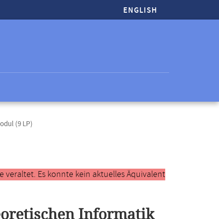
ENGLISH
odul (9 LP)
veraltet. Es konnte kein aktuelles Äquivalent
oretischen Informatik