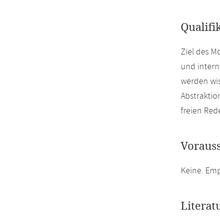
Qualifi
Ziel des M
und intern
werden wis
Abstrakti
freien Red
Voraus
Keine. Emp
Literat