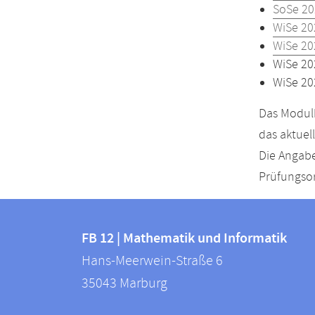
SoSe 20
WiSe 20
WiSe 20
WiSe 20
WiSe 20
Das Modulh
das aktuel
Die Angabe
Prüfungsor
Kontakt
Kontaktinformationen
und
FB 12 | Mathematik und Informatik
FB
Hans-Meerwein-Straße 6
Informationen
12
35043
Marburg
zur
|
Mathematik