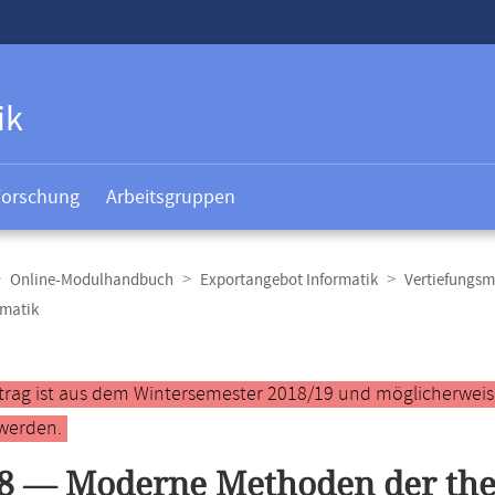
ik
Forschung
Arbeitsgruppen
Online-Modulhandbuch
Exportangebot Informatik
Vertiefungsm
rmatik
t
ntrag ist aus dem Wintersemester 2018/19 und möglicherweise 
werden.
8 — Moderne Methoden der the