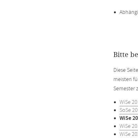
Abhängi
Bitte b
Diese Seit
meisten fü
Semester z
WiSe 20
SoSe 20
WiSe 20
WiSe 20
WiSe 20