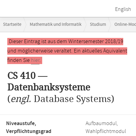
English
Breadcrumb-
Startseite
Mathematik und Informatik
Studium
Online-Mo
Navigation
Hauptinhalt
Dieser Eintrag ist aus dem Wintersemester 2018/19
und möglicherweise veraltet. Ein aktuelles Äquivalent
finden Sie
hier
.
CS 410 —
Datenbanksysteme
(
engl.
Database Systems)
Niveaustufe,
Aufbaumodul,
Verpflichtungsgrad
Wahlpflichtmodul