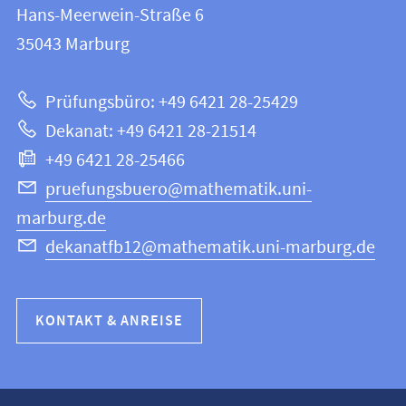
und
Hans-Meerwein-Straße 6
12
Informationen
35043
Marburg
|
zur
Mathematik
Prüfungsbüro: +49 6421 28-25429
und
Website
Dekanat: +49 6421 28-21514
Informatik
+49 6421 28-25466
pruefungsbuero@mathematik.uni-
marburg.de
dekanatfb12@mathematik.uni-marburg.de
KONTAKT & ANREISE