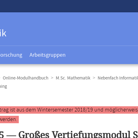
ik
Forschung
Arbeitsgruppen
Online-Modulhandbuch
M.Sc. Mathematik
Nebenfach Informati
ning
t
ntrag ist aus dem Wintersemester 2018/19 und möglicherweise 
werden.
5 — Großes Vertiefungsmodul S