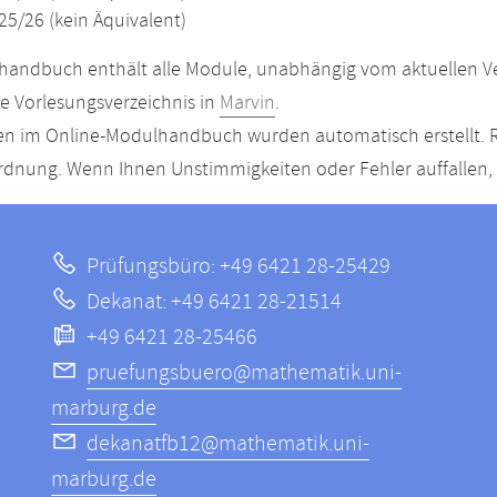
25/26 (kein Äquivalent)
andbuch enthält alle Module, unabhängig vom aktuellen Ver
le Vorlesungsverzeichnis in
Marvin
.
n im Online-Modulhandbuch wurden automatisch erstellt. R
dnung. Wenn Ihnen Unstimmigkeiten oder Fehler auffallen, s
Prüfungsbüro: +49 6421 28-25429
Dekanat: +49 6421 28-21514
+49 6421 28-25466
pruefungsbuero@mathematik.uni-
marburg.de
dekanatfb12@mathematik.uni-
marburg.de