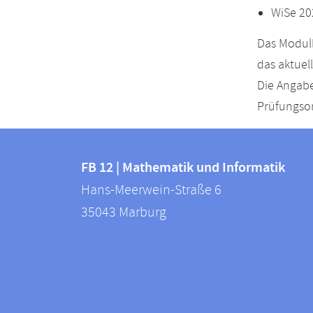
WiSe 20
Das Modulh
das aktuel
Die Angabe
Prüfungsor
Kontakt
Kontaktinformationen
und
FB 12 | Mathematik und Informatik
FB
Hans-Meerwein-Straße 6
Informationen
12
35043
Marburg
zur
|
Mathematik
Website
und
Informatik