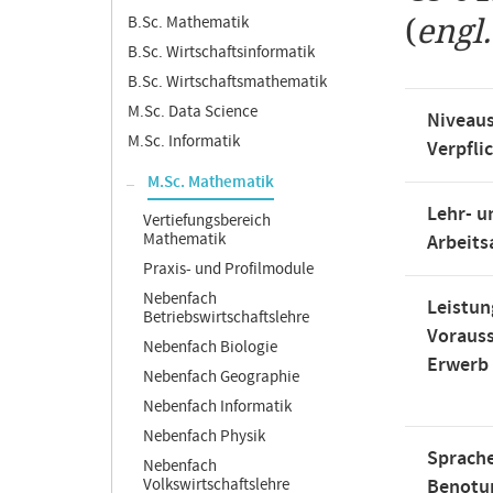
B.Sc. Mathematik
(
engl
B.Sc. Wirtschaftsinformatik
B.Sc. Wirtschaftsmathematik
M.Sc. Data Science
Niveaus
M.Sc. Informatik
Verpfli
M.Sc. Mathematik
Lehr- u
Vertiefungsbereich
Mathematik
Arbeit
Praxis- und Profilmodule
Nebenfach
Leistun
Betriebswirtschaftslehre
Voraus
Nebenfach Biologie
Erwerb
Nebenfach Geographie
Nebenfach Informatik
Nebenfach Physik
Sprache
Nebenfach
Volkswirtschaftslehre
Benotu