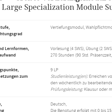
.
Large Specialization Module S
tufe,
Vertiefungsmodul, Wahlpflichtm
chtungsgrad
nd Lernformen,
Vorlesung (4 SWS), Übung (2 SWS
saufwand
270 Stunden (90 Std. Präsenzzeit
gspunkte,
9 LP
setzungen zum
Studienleistung(en):
Erreichen vo
den wöchentlich zu bearbeiten
Prüfungsleistung:
Klausur oder m
,
Deutsch,
ng
Die Benotung erfolgt mit 0 bis 