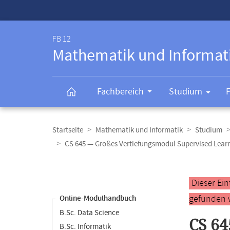
Service-
Navigation
FB 12
Mathematik und Informat
Fachbereich
Studium
Breadcrumb-
Navigation
Startseite
Mathematik und Informatik
Studium
CS 645 — Großes Vertiefungsmodul Supervised Lear
Content-
Navigation
Hauptinhal
Dieser Ei
gefunden 
Online-Modulhandbuch
B.Sc. Data Science
CS 64
B.Sc. Informatik