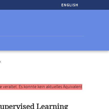
ENGLISH
k
veraltet. Es konnte kein aktuelles Äquivalent
upervised Learning