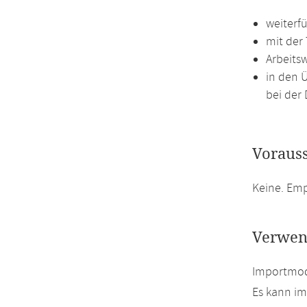
weiterf
mit der
Arbeits
in den 
bei der 
Voraus
Keine. Em
Verwen
Importmodu
Es kann i