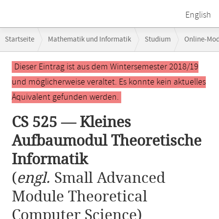
English
Breadcrumb-
Startseite
Mathematik und Informatik
Studium
Online-Mo
Navigation
CS 525 — Kleines Aufbaumodul Theoretische Informatik
Hauptinhalt
Dieser Eintrag ist aus dem Wintersemester 2018/19
und möglicherweise veraltet. Es konnte kein aktuelles
Äquivalent gefunden werden.
CS 525 — Kleines
Aufbaumodul Theoretische
Informatik
(
engl.
Small Advanced
Module Theoretical
Computer Science)