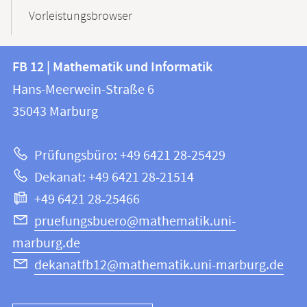
Vorleistungsbrowser
Kontakt
Kontaktinformationen
FB 12 | Mathematik und Informatik
FB
und
Hans-Meerwein-Straße 6
12
Informationen
35043
Marburg
|
zur
Mathematik
Prüfungsbüro: +49 6421 28-25429
und
Website
Dekanat: +49 6421 28-21514
Informatik
+49 6421 28-25466
pruefungsbuero@mathematik.uni-
marburg.de
dekanatfb12@mathematik.uni-marburg.de