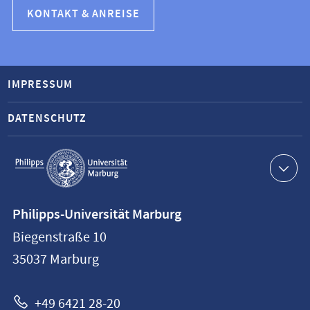
KONTAKT & ANREISE
IMPRESSUM
DATENSCHUTZ
Service-
Navigation
Kontaktinformationen
Philipps-Universität Marburg
Philipps-
Biegenstraße 10
Universität
35037
Marburg
Marburg
+49 6421 28-20