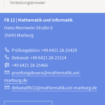
Vorleistungsbrowser
Kontakt
Kontaktinformationen
FB 12 | Mathematik und Informatik
FB
und
Hans-Meerwein-Straße 6
12
Informationen
35043
Marburg
|
zur
Mathematik
Prüfungsbüro: +49 6421 28-25429
und
Website
Dekanat: +49 6421 28-21514
Informatik
+49 6421 28-25466
pruefungsbuero@mathematik.uni-
marburg.de
dekanatfb12@mathematik.uni-marburg.de