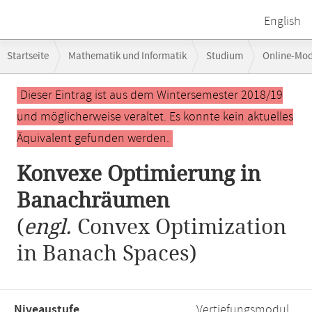
English
Breadcrumb-
Startseite
Mathematik und Informatik
Studium
Online-Mo
Navigation
Hauptinhalt
Dieser Eintrag ist aus dem Wintersemester 2018/19
und möglicherweise veraltet. Es konnte kein aktuelles
Äquivalent gefunden werden.
Konvexe Optimierung in
Banachräumen
(
engl.
Convex Optimization
in Banach Spaces)
Niveaustufe,
Vertiefungsmodul,