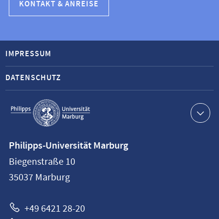
KONTAKT & ANREISE
IMPRESSUM
DATENSCHUTZ
Service-
Navigation
Kontaktinformationen
Philipps-Universität Marburg
Philipps-
Biegenstraße 10
Universität
35037
Marburg
Marburg
+49 6421 28-20