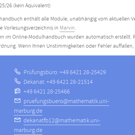
25/26 (kein Äquivalent)
andbuch enthält alle Module, unabhängig vom aktuellen Ver
le Vorlesungsverzeichnis in
Marvin
.
n im Online-Modulhandbuch wurden automatisch erstellt. R
dnung. Wenn Ihnen Unstimmigkeiten oder Fehler auffallen, s
Prüfungsbüro: +49 6421 28-25429
Dekanat: +49 6421 28-21514
+49 6421 28-25466
pruefungsbuero@mathematik.uni-
marburg.de
dekanatfb12@mathematik.uni-
marburg.de