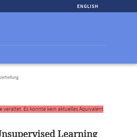
ENGLISH
Vertiefung
veraltet. Es konnte kein aktuelles Äquivalent
Unsupervised Learning