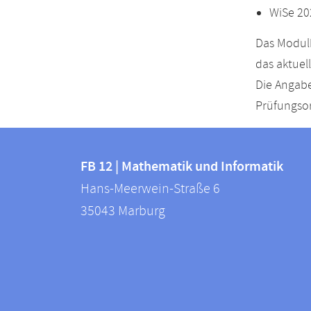
WiSe 20
Das Modulh
das aktuel
Die Angabe
Prüfungsor
Kontakt
Kontaktinformationen
und
FB 12 | Mathematik und Informatik
FB
Hans-Meerwein-Straße 6
Informationen
12
35043
Marburg
zur
|
Mathematik
Website
und
Informatik