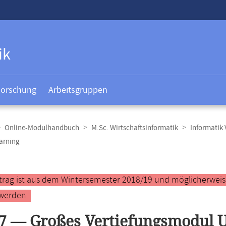
ik
Forschung
Arbeitsgruppen
Online-Modulhandbuch
M.Sc. Wirtschaftsinformatik
Informatik 
arning
t
ntrag ist aus dem Wintersemester 2018/19 und möglicherweise 
werden.
7 — Großes Vertiefungsmodul 