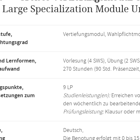
.
Large Specialization Module U
tufe,
Vertiefungsmodul, Wahlpflichtm
chtungsgrad
nd Lernformen,
Vorlesung (4 SWS), Übung (2 SWS
saufwand
270 Stunden (90 Std. Präsenzzeit
gspunkte,
9 LP
setzungen zum
Studienleistung(en):
Erreichen vo
den wöchentlich zu bearbeiten
Prüfungsleistung:
Klausur oder m
,
Deutsch,
ng
Die Benotung erfolgt mit 0 bis 