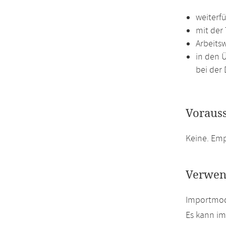
weiterf
mit der
Arbeits
in den 
bei der 
Voraus
Keine. Em
Verwen
Importmodu
Es kann i