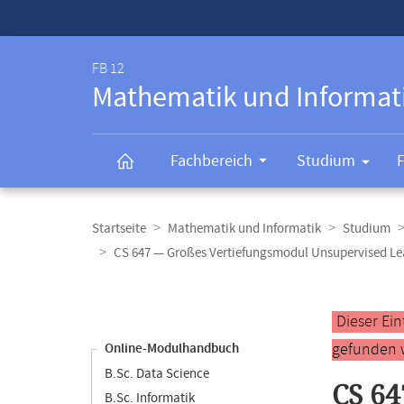
Service-
Navigation
FB 12
Mathematik und Informat
Fachbereich
Studium
Breadcrumb-
Navigation
Startseite
Mathematik und Informatik
Studium
CS 647 — Großes Vertiefungsmodul Unsupervised Le
Content-
Navigation
Hauptinhal
Dieser Ei
gefunden 
Online-Modulhandbuch
B.Sc. Data Science
CS 64
B.Sc. Informatik