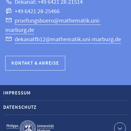
Dekanat: +49 6421 28-21514
Informatik
+49 6421 28-25466
pruefungsbuero@mathematik.uni-
marburg.de
dekanatfb12@mathematik.uni-marburg.de
KONTAKT & ANREISE
IMPRESSUM
DATENSCHUTZ
Service-
Navigation