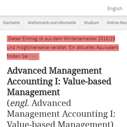
English
Breadcrumb-
Startseite
Mathematik und Informatik
Studium
Online-Mo
Navigation
Advanced Management Accounting I: Value-based Management
Hauptinhalt
Dieser Eintrag ist aus dem Wintersemester 2018/19
und möglicherweise veraltet. Ein aktuelles Äquivalent
finden Sie
hier
.
Advanced Management
Accounting I: Value-based
Management
(
engl.
Advanced
Management Accounting I:
Value-based Management)