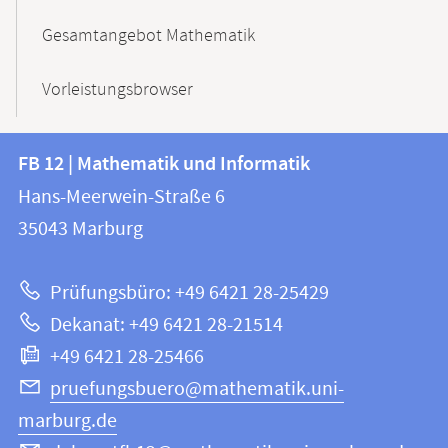
Gesamtangebot Mathematik
Vorleistungsbrowser
Kontakt
Kontaktinformationen
FB 12 | Mathematik und Informatik
FB
und
Hans-Meerwein-Straße 6
12
Informationen
35043
Marburg
|
zur
Mathematik
Prüfungsbüro: +49 6421 28-25429
und
Website
Dekanat: +49 6421 28-21514
Informatik
+49 6421 28-25466
pruefungsbuero@mathematik.uni-
marburg.de