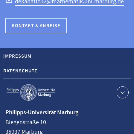
dekanatfb12@mathematik.uni-marburg.de
KONTAKT & ANREISE
IMPRESSUM
DATENSCHUTZ
Service-
Navigation
Kontaktinformationen
Philipps-Universität Marburg
Philipps-
Biegenstraße 10
Universität
35037
Marburg