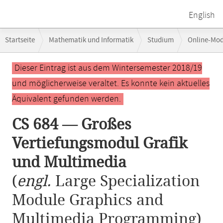
English
Breadcrumb-
Startseite
Mathematik und Informatik
Studium
Online-Mo
Navigation
CS 684 — Großes Vertiefungsmodul Grafik und Multimedia
Hauptinhalt
Dieser Eintrag ist aus dem Wintersemester 2018/19
und möglicherweise veraltet. Es konnte kein aktuelles
Äquivalent gefunden werden.
CS 684 — Großes
Vertiefungsmodul Grafik
und Multimedia
(
engl.
Large Specialization
Module Graphics and
Multimedia Programming)