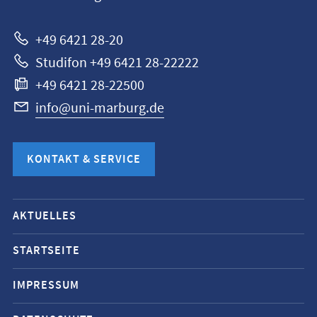
Marburg
+49 6421 28-20
Studifon +49 6421 28-22222
+49 6421 28-22500
info@uni-marburg.de
KONTAKT & SERVICE
Mobile-
AKTUELLES
Service-
Navigation
STARTSEITE
und
IMPRESSUM
Social
Media