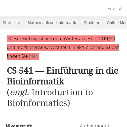
English
Breadcrumb-
Startseite
Mathematik und Informatik
Studium
Online-Mo
Navigation
Hauptinhalt
Dieser Eintrag ist aus dem Wintersemester 2019/20
und möglicherweise veraltet. Ein aktuelles Äquivalent
finden Sie
hier
.
CS 541 — Einführung in die
Bioinformatik
(
engl.
Introduction to
Bioinformatics)
Niveaustufe,
Aufbaumodul,