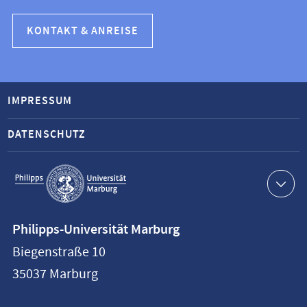
KONTAKT & ANREISE
IMPRESSUM
DATENSCHUTZ
Service-
Navigation
Kontaktinformationen
Philipps-Universität Marburg
Philipps-
Biegenstraße 10
Universität
35037
Marburg
Marburg