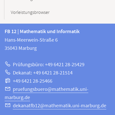
Vorleistungsbrowser
Kontakt
Kontaktinformationen
FB 12 | Mathematik und Informatik
FB
und
Hans-Meerwein-Straße 6
12
Informationen
35043
Marburg
|
zur
Mathematik
Prüfungsbüro: +49 6421 28-25429
und
Website
Dekanat: +49 6421 28-21514
Informatik
+49 6421 28-25466
pruefungsbuero@mathematik.uni-
marburg.de
dekanatfb12@mathematik.uni-marburg.de