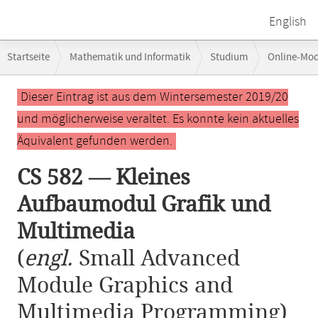
English
Breadcrumb-
Startseite
Mathematik und Informatik
Studium
Online-Mo
Navigation
CS 582 — Kleines Aufbaumodul Grafik und Multimedia
Hauptinhalt
Dieser Eintrag ist aus dem Wintersemester 2019/20
und möglicherweise veraltet. Es konnte kein aktuelles
Äquivalent gefunden werden.
CS 582 — Kleines
Aufbaumodul Grafik und
Multimedia
(
engl.
Small Advanced
Module Graphics and
Multimedia Programming)