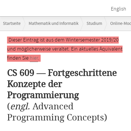
English
Breadcrumb-
Startseite
Mathematik und Informatik
Studium
Online-Mo
Navigation
CS 609 — Fortgeschrittene Konzepte der Programmierung
Hauptinhalt
Dieser Eintrag ist aus dem Wintersemester 2019/20
und möglicherweise veraltet. Ein aktuelles Äquivalent
finden Sie
hier
.
CS 609 — Fortgeschrittene
Konzepte der
Programmierung
(
engl.
Advanced
Programming Concepts)