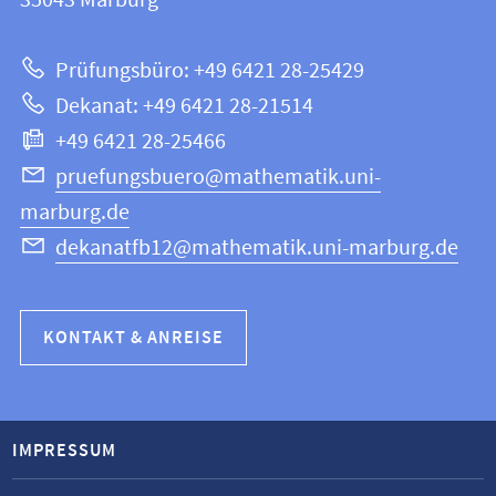
35043
Marburg
|
zur
Mathematik
Prüfungsbüro: +49 6421 28-25429
und
Website
Dekanat: +49 6421 28-21514
Informatik
+49 6421 28-25466
pruefungsbuero@mathematik.uni-
marburg.de
dekanatfb12@mathematik.uni-marburg.de
KONTAKT & ANREISE
IMPRESSUM