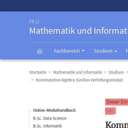
Service-
Navigation
FB 12
Mathematik und Informat
Fachbereich
Studium
Breadcrumb-
Navigation
Startseite
Mathematik und Informatik
Studium
Kommutative Algebra (Großes Vertiefungsmodul)
Content-
Navigation
Hauptinhal
Dieser Ein
hier
.
Online-Modulhandbuch
B.Sc. Data Science
Kommu
B.Sc. Informatik