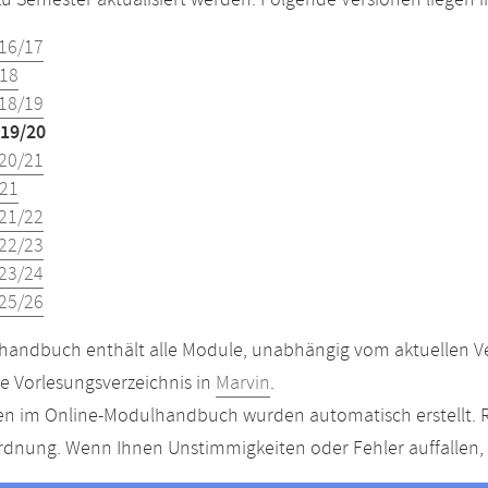
u Semester aktualisiert werden. Folgende Versionen liegen
16/17
18
18/19
19/20
20/21
21
21/22
22/23
23/24
25/26
andbuch enthält alle Module, unabhängig vom aktuellen Ver
le Vorlesungsverzeichnis in
Marvin
.
n im Online-Modulhandbuch wurden automatisch erstellt. R
dnung. Wenn Ihnen Unstimmigkeiten oder Fehler auffallen, s