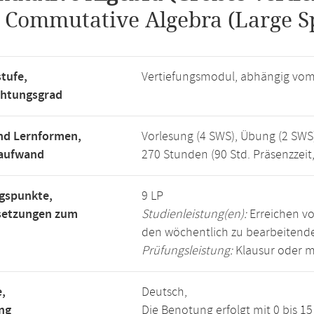
.
Commutative Algebra (Large Sp
tufe,
Vertiefungsmodul, abhängig vo
chtungsgrad
nd Lernformen,
Vorlesung (4 SWS), Übung (2 SWS
saufwand
270 Stunden (90 Std. Präsenzzeit
gspunkte,
9 LP
setzungen zum
Studienleistung(en):
Erreichen vo
den wöchentlich zu bearbeiten
Prüfungsleistung:
Klausur oder m
,
Deutsch,
ng
Die Benotung erfolgt mit 0 bis 