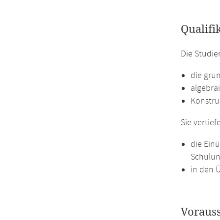
Qualifi
Die Studi
die gru
algebra
Konstru
Sie vertief
die Ein
Schulun
in den 
Voraus