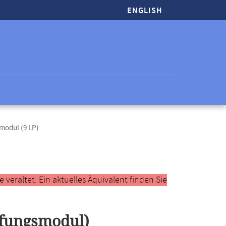
ENGLISH
modul (9 LP)
veraltet. Ein aktuelles Äquivalent finden Sie
efungsmodul)