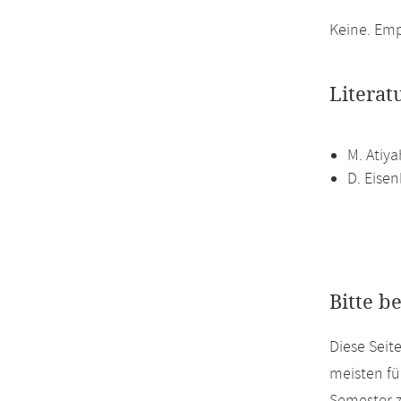
Keine. Em
Literat
M. Atiy
D. Eise
Bitte b
Diese Seit
meisten fü