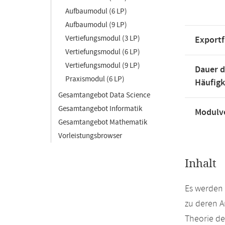
Aufbaumodul (6 LP)
Aufbaumodul (9 LP)
Vertiefungsmodul (3 LP)
Exportf
Vertiefungsmodul (6 LP)
Vertiefungsmodul (9 LP)
Dauer d
Praxismodul (6 LP)
Häufigk
Gesamtangebot Data Science
Gesamtangebot Informatik
Modulve
Gesamtangebot Mathematik
Vorleistungsbrowser
Inhalt
Es werden
zu deren A
Theorie de