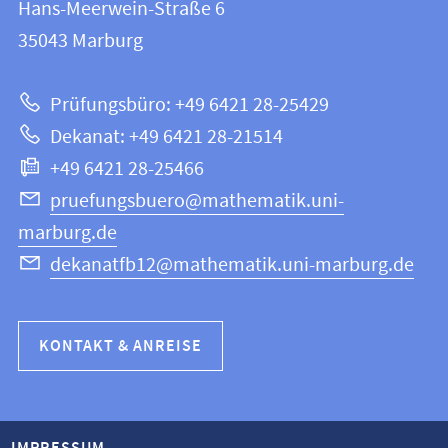
und
Hans-Meerwein-Straße 6
12
Informationen
35043
Marburg
|
zur
Mathematik
Prüfungsbüro: +49 6421 28-25429
und
Website
Dekanat: +49 6421 28-21514
Informatik
+49 6421 28-25466
pruefungsbuero@mathematik.uni-
marburg.de
dekanatfb12@mathematik.uni-marburg.de
KONTAKT & ANREISE