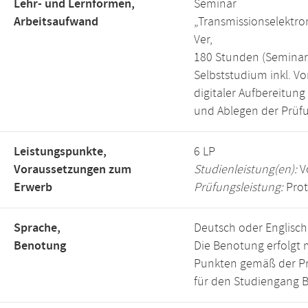
Lehr- und Lernformen,
Seminar
Arbeitsaufwand
„Transmissionselektr
Ver,
180 Stunden (Seminar:
Selbststudium inkl. Vo
digitaler Aufbereitung
und Ablegen der Prüfu
Leistungspunkte,
6 LP
Voraussetzungen zum
Studienleistung(en):
V
Erwerb
Prüfungsleistung:
Prot
Sprache,
Deutsch oder Englisch
Benotung
Die Benotung erfolgt m
Punkten gemäß der P
für den Studiengang B.