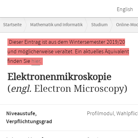
English
Breadcrumb-
Startseite
Mathematik und Informatik
Studium
Online-Mo
Navigation
Hauptinhalt
Dieser Eintrag ist aus dem Wintersemester 2019/20
und möglicherweise veraltet. Ein aktuelles Äquivalent
finden Sie
hier
.
Elektronenmikroskopie
(
engl.
Electron Microscopy)
Niveaustufe,
Profilmodul, Wahlpfli
Verpflichtungsgrad