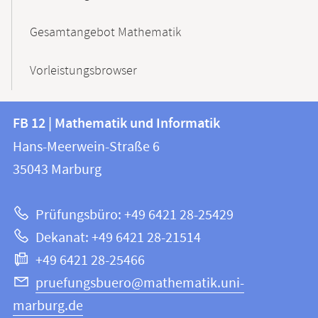
Gesamtangebot Mathematik
Vorleistungsbrowser
Kontakt
Kontaktinformationen
FB 12 | Mathematik und Informatik
FB
und
Hans-Meerwein-Straße 6
12
Informationen
35043
Marburg
|
zur
Mathematik
Prüfungsbüro: +49 6421 28-25429
und
Website
Dekanat: +49 6421 28-21514
Informatik
+49 6421 28-25466
pruefungsbuero@mathematik.uni-
marburg.de