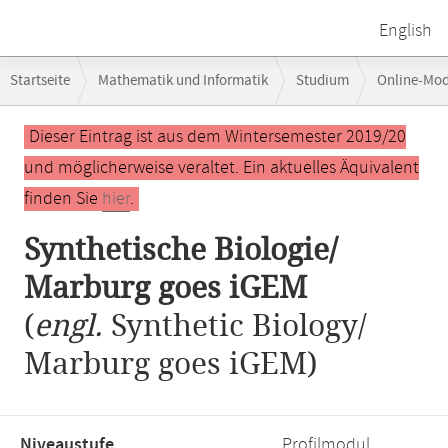
English
Breadcrumb-
Startseite
Mathematik und Informatik
Studium
Online-Mo
Navigation
Hauptinhalt
Dieser Eintrag ist aus dem Wintersemester 2019/20
und möglicherweise veraltet. Ein aktuelles Äquivalent
finden Sie
hier
.
Synthetische Biologie/
Marburg goes iGEM
(
engl.
Synthetic Biology/
Marburg goes iGEM)
Niveaustufe,
Profilmodul,