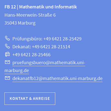
Kontakt
Kontaktinformationen
FB 12 | Mathematik und Informatik
FB
und
Hans-Meerwein-Straße 6
12
Informationen
35043
Marburg
|
zur
Mathematik
Prüfungsbüro: +49 6421 28-25429
und
Website
Dekanat: +49 6421 28-21514
Informatik
+49 6421 28-25466
pruefungsbuero@mathematik.uni-
marburg.de
dekanatfb12@mathematik.uni-marburg.de
KONTAKT & ANREISE