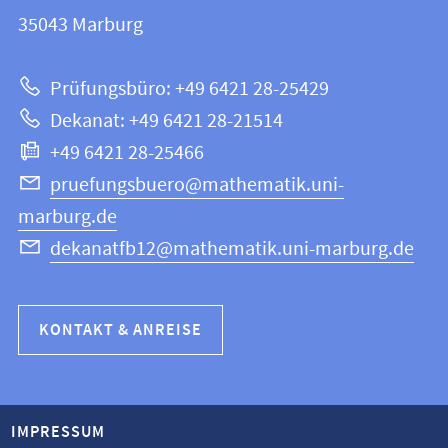
12
Informationen
35043
Marburg
|
zur
Mathematik
Prüfungsbüro: +49 6421 28-25429
und
Website
Dekanat: +49 6421 28-21514
Informatik
+49 6421 28-25466
pruefungsbuero@mathematik.uni-
marburg.de
dekanatfb12@mathematik.uni-marburg.de
KONTAKT & ANREISE
IMPRESSUM