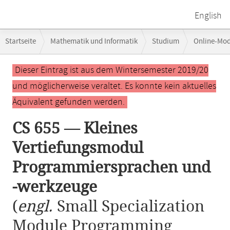
English
Breadcrumb-
Startseite
Mathematik und Informatik
Studium
Online-Mo
Navigation
CS 655 — Kleines Vertiefungsmodul Programmiersprachen und -werkz
Hauptinhalt
Dieser Eintrag ist aus dem Wintersemester 2019/20
und möglicherweise veraltet. Es konnte kein aktuelles
Äquivalent gefunden werden.
CS 655 — Kleines
Vertiefungsmodul
Programmiersprachen und
-werkzeuge
(
engl.
Small Specialization
Module Programming