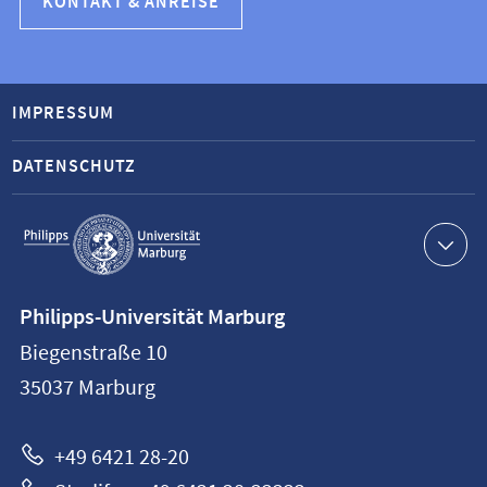
KONTAKT & ANREISE
IMPRESSUM
DATENSCHUTZ
Service-
Navigation
Kontaktinformationen
Philipps-Universität Marburg
Philipps-
Biegenstraße 10
Universität
35037
Marburg
Marburg
+49 6421 28-20