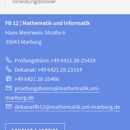
Vorleistungsbrowser
Kontakt
Kontaktinformationen
FB 12 | Mathematik und Informatik
FB
und
Hans-Meerwein-Straße 6
12
Informationen
35043
Marburg
|
zur
Mathematik
Prüfungsbüro: +49 6421 28-25429
und
Website
Dekanat: +49 6421 28-21514
Informatik
+49 6421 28-25466
pruefungsbuero@mathematik.uni-
marburg.de
dekanatfb12@mathematik.uni-marburg.de