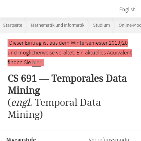
English
Breadcrumb-
Startseite
Mathematik und Informatik
Studium
Online-Mo
Navigation
Hauptinhalt
Dieser Eintrag ist aus dem Wintersemester 2019/20
und möglicherweise veraltet. Ein aktuelles Äquivalent
finden Sie
hier
.
CS 691 — Temporales Data
Mining
(
engl.
Temporal Data
Mining)
Niveaustufe,
Vertiefungsmodul,