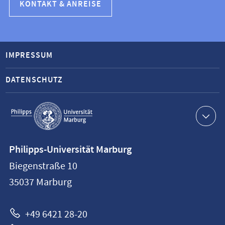
KONTAKT & ANREISE
IMPRESSUM
DATENSCHUTZ
Service-
Navigation
Kontaktinformationen
Philipps-Universität Marburg
Philipps-
Biegenstraße 10
Universität
35037
Marburg
Marburg
+49 6421 28-20