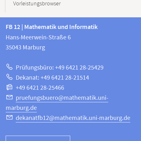
Vorleistungsbrowser
Kontakt
Kontaktinformationen
FB 12 | Mathematik und Informatik
FB
und
Hans-Meerwein-Straße 6
12
Informationen
35043
Marburg
|
zur
Mathematik
Prüfungsbüro: +49 6421 28-25429
und
Website
Dekanat: +49 6421 28-21514
Informatik
+49 6421 28-25466
pruefungsbuero@mathematik.uni-
marburg.de
dekanatfb12@mathematik.uni-marburg.de