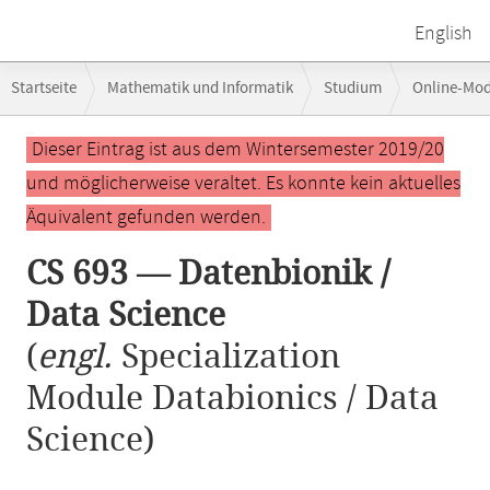
English
Breadcrumb-
Startseite
Mathematik und Informatik
Studium
Online-Mo
Navigation
Hauptinhalt
Dieser Eintrag ist aus dem Wintersemester 2019/20
und möglicherweise veraltet. Es konnte kein aktuelles
Äquivalent gefunden werden.
CS 693 — Datenbionik /
Data Science
(
engl.
Specialization
Module Databionics / Data
Science)