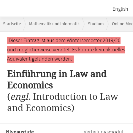
English
Breadcrumb-
Startseite
Mathematik und Informatik
Studium
Online-Mo
Navigation
Hauptinhalt
Dieser Eintrag ist aus dem Wintersemester 2019/20
und möglicherweise veraltet. Es konnte kein aktuelles
Äquivalent gefunden werden.
Einführung in Law and
Economics
(
engl.
Introduction to Law
and Economics)
Niveaustufe,
Vertiefungsmodul,