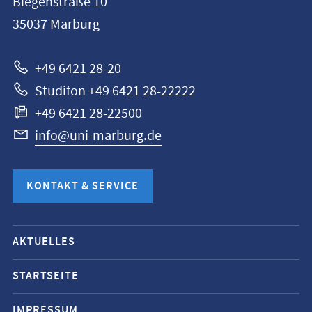
Biegenstraße 10
Universität
35037
Marburg
Marburg
+49 6421 28-20
Studifon +49 6421 28-22222
+49 6421 28-22500
info@uni-marburg.de
KONTAKT & SERVICE
Mobile-
AKTUELLES
Service-
Navigation
STARTSEITE
und
IMPRESSUM