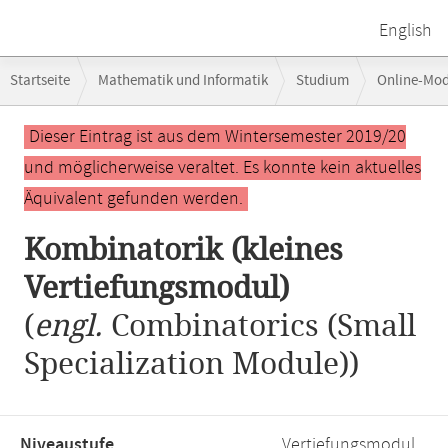
English
Breadcrumb-
Startseite
Mathematik und Informatik
Studium
Online-Mo
Navigation
Hauptinhalt
Dieser Eintrag ist aus dem Wintersemester 2019/20
und möglicherweise veraltet. Es konnte kein aktuelles
Äquivalent gefunden werden.
Kombinatorik (kleines
Vertiefungsmodul)
(
engl.
Combinatorics (Small
Specialization Module))
Niveaustufe,
Vertiefungsmodul,