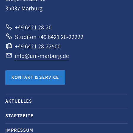
Universität
35037
Marburg
Marburg
+49 6421 28-20
Studifon +49 6421 28-22222
+49 6421 28-22500
info@uni-marburg.de
KONTAKT & SERVICE
Mobile-
AKTUELLES
Service-
Navigation
STARTSEITE
und
IMPRESSUM