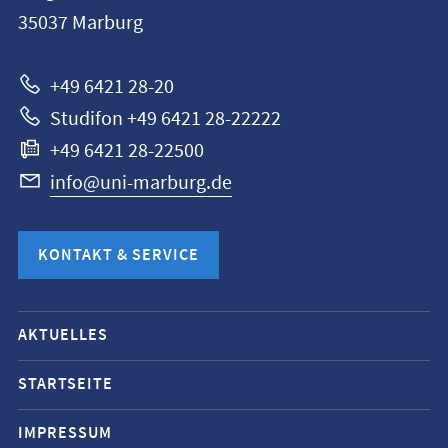
Universität
35037
Marburg
Marburg
+49 6421 28-20
Studifon +49 6421 28-22222
+49 6421 28-22500
info@uni-marburg.de
KONTAKT & SERVICE
Mobile-
AKTUELLES
Service-
Navigation
STARTSEITE
und
IMPRESSUM
Social