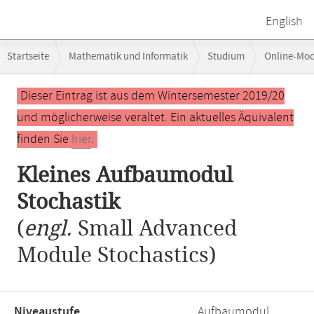
English
Breadcrumb-
Startseite
Mathematik und Informatik
Studium
Online-Mo
Navigation
Kleines Aufbaumodul Stochastik
Hauptinhalt
Dieser Eintrag ist aus dem Wintersemester 2019/20
und möglicherweise veraltet. Ein aktuelles Äquivalent
finden Sie
hier
.
Kleines Aufbaumodul
Stochastik
(
engl.
Small Advanced
Module Stochastics)
Niveaustufe,
Aufbaumodul,