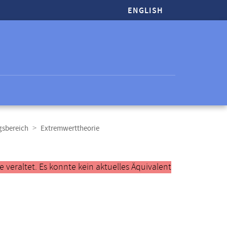
ENGLISH
gsbereich
Extremwerttheorie
veraltet. Es konnte kein aktuelles Äquivalent