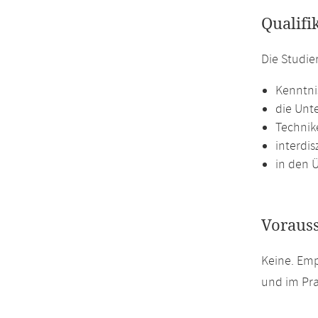
Qualifi
Die Studie
Kenntni
die Unt
Technike
interdi
in den 
Voraus
Keine. Emp
und im Pra