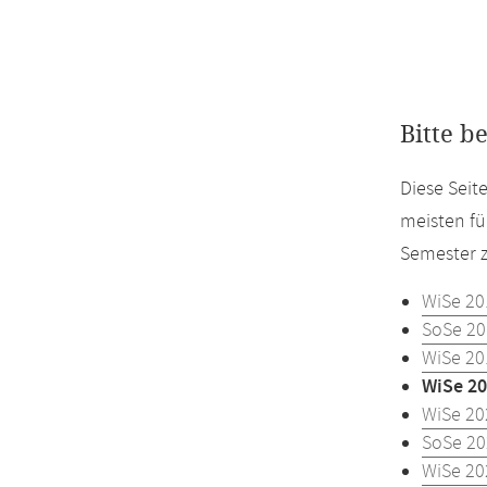
Bitte b
Diese Seit
meisten fü
Semester z
WiSe 20
SoSe 20
WiSe 20
WiSe 20
WiSe 20
SoSe 20
WiSe 20