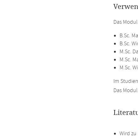
Verwen
Das Modul
B.Sc. M
B.Sc. W
M.Sc. D
M.Sc. M
M.Sc. W
Im Studien
Das Modul 
Literat
Wird zu