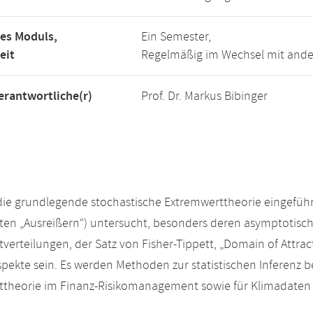
es Moduls,
Ein Semester,
eit
Regelmäßig im Wechsel mit and
rantwortliche(r)
Prof. Dr. Markus Bibinger
 die grundlegende stochastische Extremwerttheorie eingefüh
en „Ausreißern“) untersucht, besonders deren asymptotisch
verteilungen, der Satz von Fisher-Tippett, „Domain of Attra
spekte sein. Es werden Methoden zur statistischen Inferen
ttheorie im Finanz-Risikomanagement sowie für Klimadaten