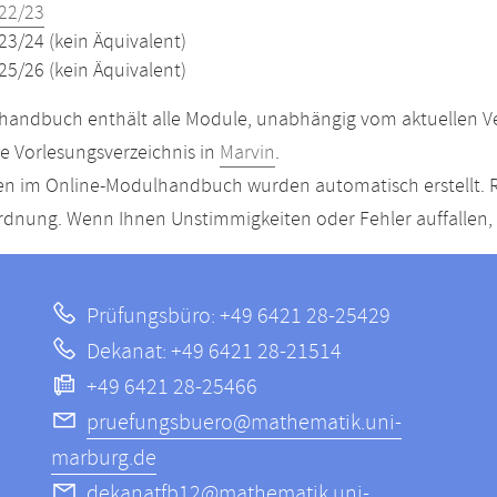
22/23
23/24 (kein Äquivalent)
25/26 (kein Äquivalent)
andbuch enthält alle Module, unabhängig vom aktuellen Ver
le Vorlesungsverzeichnis in
Marvin
.
n im Online-Modulhandbuch wurden automatisch erstellt. R
dnung. Wenn Ihnen Unstimmigkeiten oder Fehler auffallen, s
Prüfungsbüro: +49 6421 28-25429
Dekanat: +49 6421 28-21514
+49 6421 28-25466
pruefungsbuero@mathematik.uni-
marburg.de
dekanatfb12@mathematik.uni-