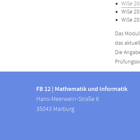
WiSe 20
WiSe 20
WiSe 20
Das Modulh
das aktuel
Die Angabe
Prüfungsor
Kontakt
Kontaktinformationen
und
FB 12 | Mathematik und Informatik
FB
Hans-Meerwein-Straße 6
Informationen
12
35043
Marburg
zur
|
Mathematik
Website
und