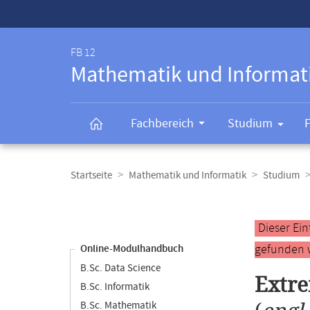
Service-
Navigation
FB 12
Mathematik und Informat
Fachbereich
Studium
Breadcrumb-
Navigation
Startseite
Mathematik und Informatik
Studium
Content-
Navigation
Hauptinhal
Dieser Ei
gefunden 
Online-Modulhandbuch
B.Sc. Data Science
Extr
B.Sc. Informatik
B.Sc. Mathematik