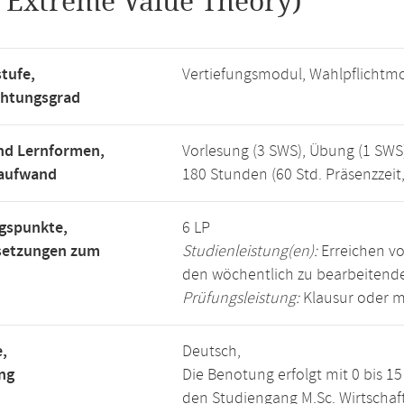
.
Extreme Value Theory)
tufe,
Vertiefungsmodul, Wahlpflichtm
chtungsgrad
nd Lernformen,
Vorlesung (3 SWS), Übung (1 SWS
saufwand
180 Stunden (60 Std. Präsenzzeit
gspunkte,
6 LP
setzungen zum
Studienleistung(en):
Erreichen vo
den wöchentlich zu bearbeiten
Prüfungsleistung:
Klausur oder m
,
Deutsch,
ng
Die Benotung erfolgt mit 0 bis 
den Studiengang M.Sc. Wirtscha