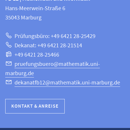
FB
und
Hans-Meerwein-Straße 6
12
Informationen
35043
Marburg
|
zur
Mathematik
Prüfungsbüro: +49 6421 28-25429
und
Website
Dekanat: +49 6421 28-21514
Informatik
+49 6421 28-25466
pruefungsbuero@mathematik.uni-
marburg.de
dekanatfb12@mathematik.uni-marburg.de
KONTAKT & ANREISE