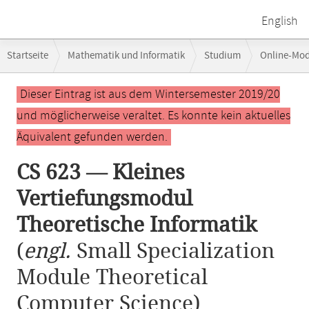
English
Breadcrumb-
Startseite
Mathematik und Informatik
Studium
Online-Mo
Navigation
CS 623 — Kleines Vertiefungsmodul Theoretische Informatik
Hauptinhalt
Dieser Eintrag ist aus dem Wintersemester 2019/20
und möglicherweise veraltet. Es konnte kein aktuelles
Äquivalent gefunden werden.
CS 623 — Kleines
Vertiefungsmodul
Theoretische Informatik
(
engl.
Small Specialization
Module Theoretical
Computer Science)