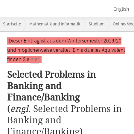
English
Breadcrumb-
Startseite
Mathematik und Informatik
Studium
Online-Mo
Navigation
Selected Problems in Banking and Finance/Banking
Hauptinhalt
Dieser Eintrag ist aus dem Wintersemester 2019/20
und möglicherweise veraltet. Ein aktuelles Äquivalent
finden Sie
hier
.
Selected Problems in
Banking and
Finance/Banking
(
engl.
Selected Problems in
Banking and
Finance/Banking)