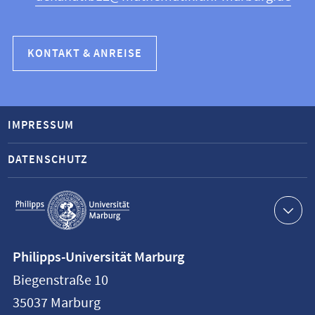
KONTAKT & ANREISE
IMPRESSUM
DATENSCHUTZ
Service-
Navigation
Kontaktinformationen
Philipps-Universität Marburg
Philipps-
Biegenstraße 10
Universität
35037
Marburg
Marburg