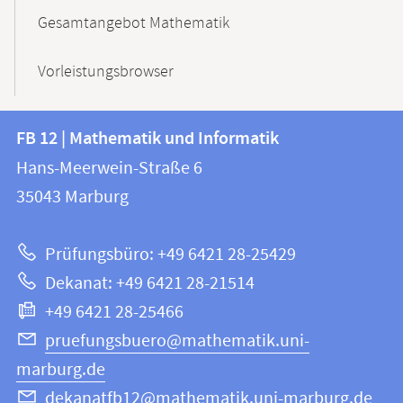
Gesamtangebot Mathematik
Vorleistungsbrowser
Kontakt
Kontaktinformationen
FB 12 | Mathematik und Informatik
FB
und
Hans-Meerwein-Straße 6
12
Informationen
35043
Marburg
|
zur
Mathematik
Prüfungsbüro: +49 6421 28-25429
und
Website
Dekanat: +49 6421 28-21514
Informatik
+49 6421 28-25466
pruefungsbuero@mathematik.uni-
marburg.de
dekanatfb12@mathematik.uni-marburg.de