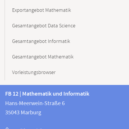
Exportangebot Mathematik
Gesamtangebot Data Science
Gesamtangebot Informatik
Gesamtangebot Mathematik
Vorleistungsbrowser
Kontakt
Kontaktinformationen
FB 12 | Mathematik und Informatik
FB
und
Hans-Meerwein-Straße 6
12
Informationen
35043
Marburg
|
zur
Mathematik