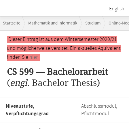
English
Breadcrumb-
Startseite
Mathematik und Informatik
Studium
Online-Mo
Navigation
Hauptinhalt
Dieser Eintrag ist aus dem Wintersemester 2020/21
und möglicherweise veraltet. Ein aktuelles Äquivalent
finden Sie
hier
.
CS 599 — Bachelorarbeit
(
engl.
Bachelor Thesis)
Niveaustufe,
Abschlussmodul,
Verpflichtungsgrad
Pflichtmodul